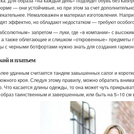
ка. Для образа «на каждый день» подойдет обувь без каблу
орме — они устойчивые, но при этом за счет дополнительн
екательнее. Немаловажен и материал изготовления. Наприм
дят эффектно, но обладают недостатком — требуют особого
абсолютным» запретом — луки, где «в компании» с высоким
, а также облегающие и слишком «откровенные» предметы 
ы с черными ботфортами нужно знать для создания гармон
кой и платьем
лее удачным считается тандем завышенных сапог и коротк
ложного кроя. Следуя этому правилу, можно обратить внима
р. Что касается длины одежды, то она может чуть прикрыват
 образ таинственным и завершенным, или быть на 5–10 см