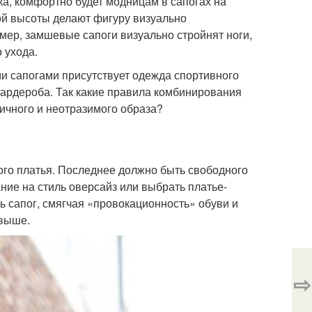
ка, комфортно будет модницам в сапогах на
ой высоты делают фигуру визуально
ер, замшевые сапоги визуально стройнят ноги,
 ухода.
и сапогами присутствует одежда спортивного
гардероба. Так какие правила комбинирования
ичного и неотразимого образа?
ого платья. Последнее должно быть свободного
ние на стиль оверсайз или выбрать платье-
ь сапог, смягчая «провокационность» обуви и
 выше.
⇨