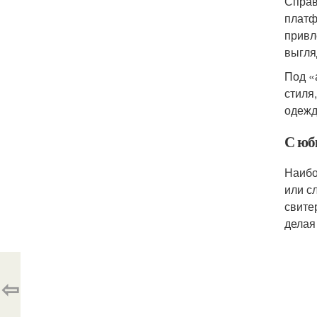
Справ
платф
привл
выгля
Под «
стиля
одежд
С юб
Наибо
или с
свите
делая
⇦