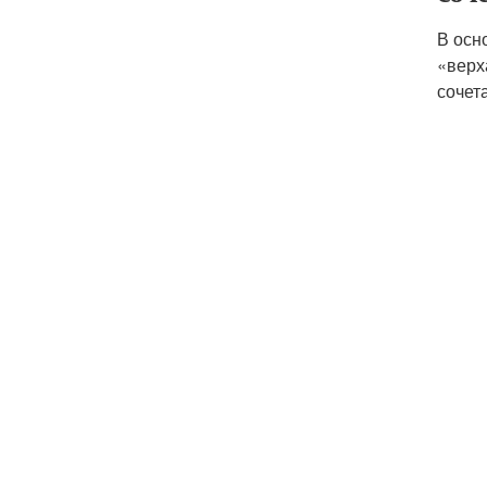
В осн
«верх
сочет