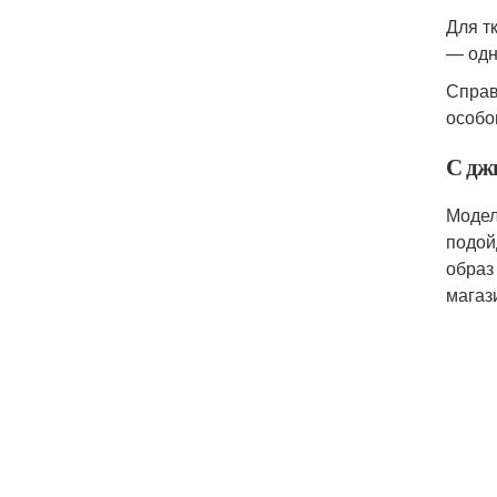
Для т
— одн
Справ
особо
С дж
Модел
подой
образ
магаз