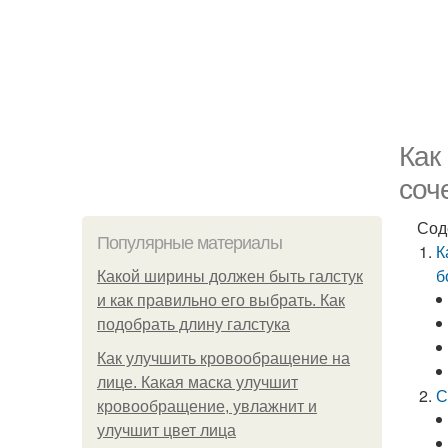
Как
соч
Сод
Популярные материалы
К
б
Какой ширины должен быть галстук
и как правильно его выбрать. Как
подобрать длину галстука
Как улучшить кровообращение на
лице. Какая маска улучшит
С
кровообращение, увлажнит и
улучшит цвет лица