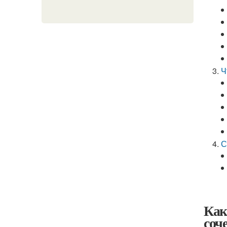
Ч
С
Как
соч