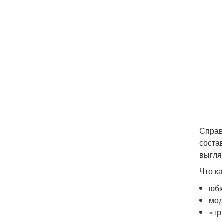
Справ
соста
выгля
Что к
юбк
мод
«тр