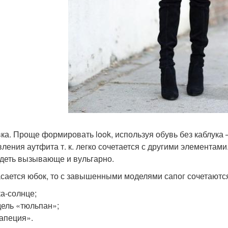
ка. Проще формировать look, используя обувь без каблука
вления аутфита т. к. легко сочетается с другими элементами.
деть вызывающе и вульгарно.
асается юбок, то с завышенными моделями сапог сочетаютс
а-солнце;
ель «тюльпан»;
апеция».