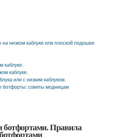
ы на низком каблуке или плоской подошве
м каблуке.
ком каблуке.
лука или с низким каблуком.
ые ботфорты: советы модницам
и ботфортами. Правила
 ботфортами