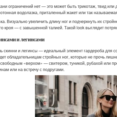
кани ограничений нет — это может быть трикотаж, твид или
отонная водолазка, приталенный жакет или так называема
ка. Визуально увеличить длину ног и подчеркнуть их стройн
го кроя — с завышенной талией. Такой look выглядит потр
инсами и легинсами
ь скинни и легинсы — идеальный элемент гардероба для с
дет обладательницам стройных ног, которые не прочь лишн
 свободным «верхом» — свитером, туникой, рубахой или пр
инам или на встречу с подругами.