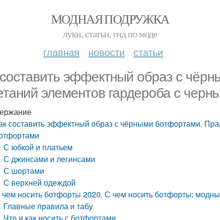
МОДНАЯ ПОДРУЖКА
луки, статьи, гид по моде
главная
новости
статьи
 составить эффектный образ с чёр
етаний элементов гардероба с чер
ержание
ак составить эффектный образ с чёрными ботфортами. Пра
отфортами
С юбкой и платьем
С джинсами и легинсами
С шортами
С верхней одеждой
 чем носить ботфорты 2020. С чем носить ботфорты: модн
Главные правила и табу
Что и как носить с ботфортами