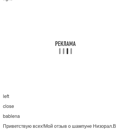
left
close
bablena
Приветствую всех!Мой отзыв о шампуне Низорал.В