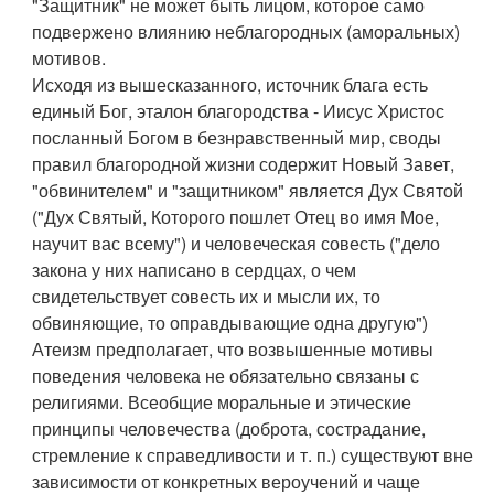
"Защитник" не может быть лицом, которое само
подвержено влиянию неблагородных (аморальных)
мотивов.
Исходя из вышесказанного, источник блага есть
единый Бог, эталон благородства - Иисус Христос
посланный Богом в безнравственный мир, своды
правил благородной жизни содержит Новый Завет,
"обвинителем" и "защитником" является Дух Святой
("Дух Святый, Которого пошлет Отец во имя Мое,
научит вас всему") и человеческая совесть ("дело
закона у них написано в сердцах, о чем
свидетельствует совесть их и мысли их, то
обвиняющие, то оправдывающие одна другую")
Атеизм предполагает, что возвышенные мотивы
поведения человека не обязательно связаны с
религиями. Всеобщие моральные и этические
принципы человечества (доброта, сострадание,
стремление к справедливости и т. п.) существуют вне
зависимости от конкретных вероучений и чаще