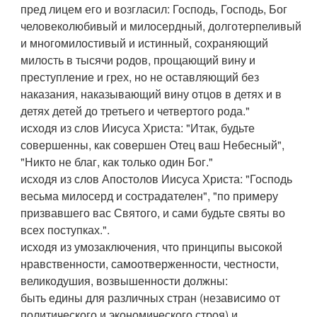
пред лицем его и возгласил: Господь, Господь, Бог
человеколюбивый и милосердный, долготерпеливый
и многомилостивый и истинный, сохраняющий
милость в тысячи родов, прощающий вину и
преступление и грех, но не оставляющий без
наказания, наказывающий вину отцов в детях и в
детях детей до третьего и четвертого рода."
исходя из слов Иисуса Христа: "Итак, будьте
совершенны, как совершен Отец ваш Небесный",
"Никто не благ, как только один Бог."
исходя из слов Апостолов Иисуса Христа: "Господь
весьма милосерд и сострадателен", "по примеру
призвавшего вас Святого, и сами будьте святы во
всех поступках.".
исходя из умозаключения, что принципы высокой
нравственности, самоотверженности, честности,
великодушия, возвышенности должны:
быть едины для различных стран (независимо от
политического и экономического строя) и