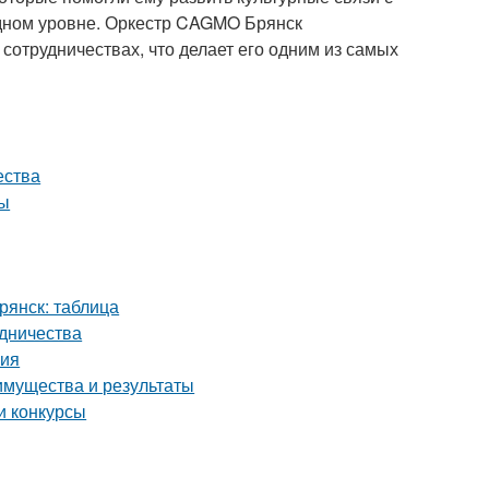
одном уровне. Оркестр CAGMO Брянск
сотрудничествах, что делает его одним из самых
ества
сы
янск: таблица
дничества
ния
имущества и результаты
и конкурсы