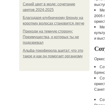
высту
Синий цвет в моде: сочетание
Ме
цветов 2024-2025
2005 
Благодаря клубничному блонду на
оркес
коротких волосах становится легче
Ме
Приходи на темную сторону:
культ
Преимущества, о которых ты не
и выс
подозревал
Сот
Альфа-токоферола ацетат: что это
такое и как он помогает организму
Оркес
Со
Брянс
Со
оркес
Санкт
Со