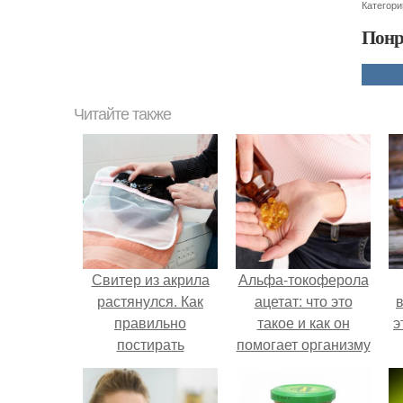
Категори
Понр
Читайте также
Свитер из акрила
Альфа-токоферола
растянулся. Как
ацетат: что это
в
правильно
такое и как он
э
постирать
помогает организму
акриловую вещь в
стиральной