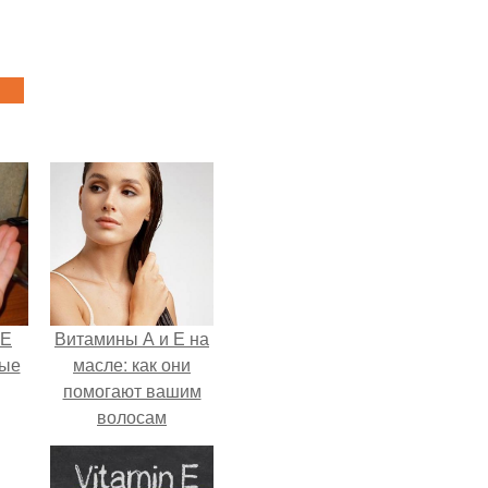
 Е
Витамины А и Е на
ные
масле: как они
помогают вашим
волосам