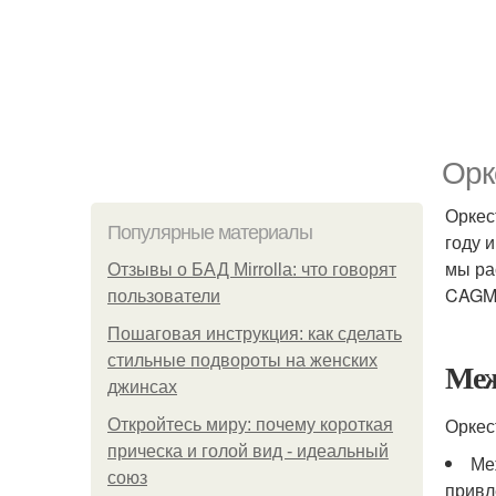
Орк
Оркес
Популярные материалы
году 
мы ра
Отзывы о БАД Mirrolla: что говорят
CAGM
пользователи
Пошаговая инструкция: как сделать
стильные подвороты на женских
Меж
джинсах
Оркес
Откройтесь миру: почему короткая
прическа и голой вид - идеальный
Ме
союз
привл