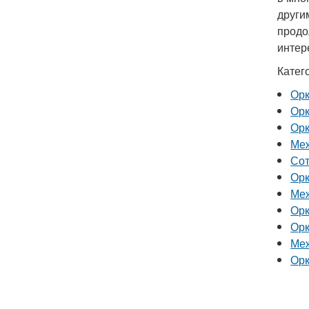
други
продо
интер
Катег
Ор
Орк
Орк
Меж
Сот
Орк
Меж
Орк
Орк
Меж
Орк