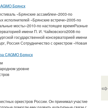
 CAGMO Брянск
стиваль «Брянские ассамблеи»2003-по
х исполнителей «Брянские встречи»2005-по
альные мосты»2010-по настоящее времяРазные
ерваторией имени П. И. Чайковского2008-по
ургской государственной консерваторией имени
рг, Россия Сотрудничество с оркестром «Новая
тра CAGMO Брянск
ми
народном уровне
стров
⇨
естных оркестров России. Он принимал участие
оторые помогли ему развить культурные связи с