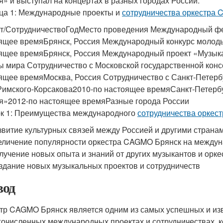
я» и выступал на концертах в разных городах России.
ца 1: Международные проекты и
сотрудничества оркестра
т/СотрудничествоГодМесто проведения Международный фе
ящее времяБрянск, Россия Международный конкурс молоды
ящее времяБрянск, Россия Международный проект «Музык
ы мира Сотрудничество с Московской государственной конс
ящее времяМосква, Россия Сотрудничество с Санкт-Петерб
 Римского-Корсакова2010-по настоящее времяСанкт-Петербу
я»2012-по настоящее времяРазные города России
к 1: Преимущества международного
сотрудничества оркес
звитие культурных связей между Россией и другими страна
еличение популярности оркестра CAGMO Брянск на между
лучение новых опыта и знаний от других музыкантов и орке
здание новых музыкальных проектов и сотрудничеств
од
тр CAGMO Брянск является одним из самых успешных и изв
гочисленных международных проектах и сотрудничествах, к