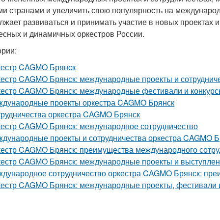
ми странами и увеличить свою популярность на междунар
лжает развиваться и принимать участие в новых проектах и 
есных и динамичных оркестров России.
ории:
кестр CAGMO Брянск
естр CAGMO Брянск: международные проекты и сотруднич
естр CAGMO Брянск: международные фестивали и конкур
дународные проекты оркестра CAGMO Брянск
рудничества оркестра CAGMO Брянск
естр CAGMO Брянск: международное сотрудничество
дународные проекты и сотрудничества оркестра CAGMO Бр
естр CAGMO Брянск: преимущества международного сотру
естр CAGMO Брянск: международные проекты и выступле
дународное сотрудничество оркестра CAGMO Брянск: пре
естр CAGMO Брянск: международные проекты, фестивали 