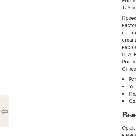
Росси
Табли
Проек
насто
насто
стран
насто
Н. А.
Росси
Списо
Ра
Ув
По
Со
⇦
Выв
Оркес
в мно