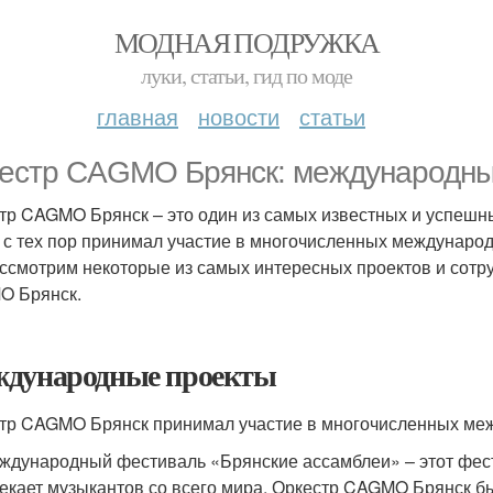
МОДНАЯ ПОДРУЖКА
луки, статьи, гид по моде
главная
новости
статьи
естр CAGMO Брянск: международные
тр CAGMO Брянск – это один из самых известных и успешны
и с тех пор принимал участие в многочисленных международ
ссмотрим некоторые из самых интересных проектов и сотру
O Брянск.
дународные проекты
тр CAGMO Брянск принимал участие в многочисленных меж
ждународный фестиваль «Брянские ассамблеи» – этот фест
екает музыкантов со всего мира. Оркестр CAGMO Брянск б