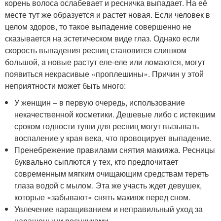
корень волоса ослабевает и ресничка выпадает. На её
месте тут же образуется и растет новая. Если человек в
целом здоров, то такое выпадение совершенно не
сказывается на эстетическом виде глаз. Однако если
скорость выпадения ресниц становится слишком
большой, а новые растут еле-еле или ломаются, могут
появиться некрасивые «проплешины». Причин у этой
неприятности может быть много:
У женщин – в первую очередь, использование
некачественной косметики. Дешевые либо с истекшим
сроком годности туши для ресниц могут вызывать
воспаление у края века, что провоцирует выпадение.
Пренебрежение правилами снятия макияжа. Ресницы
буквально сыплются у тех, кто предпочитает
современным мягким очищающим средствам тереть
глаза водой с мылом. Эта же участь ждет девушек,
которые «забывают» снять макияж перед сном.
Увлечение наращиванием и неправильный уход за
наращеными ресничками.