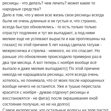
ресницы - что делать? чем лечить? может какие то
народные средства?
Дело в том, что у меня всю жизнь свои ресницы всегда
были не очень длинные и не густые и, что странно,
всегда быстро обновлялись - то есть только только
отрастут подлинее и тут же выпадают, а под ними
мелкие еще не успевают вырасти и как проплешины на
глазах(( по этой причине 5 лет назад сделала татуаж -
межресничка и стрелка - немного, но это спасает. Но
раньше это обновление происходило примерно раз в
два три месяца. А вот теперь с ноября вообще всё
выпало и даже мелкие выпадают((( По этой причине
никогда не наращивала ресницы, хотя всегда очень
хотелось, но понимала, что от моих после нарощенных
вообще ничего не останется. Уже и тушью перестала
красится с ноября - думаю отдохнут ресницы и
восстановятся - не фига(( после окрашивания хной
состояние получше, но не на долго((
Самое интересное, что остальные волосы на теле растут