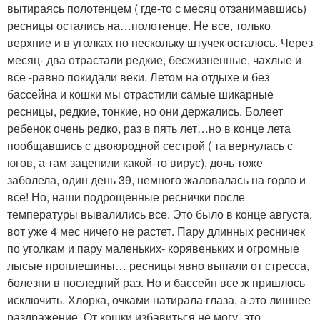
вытираясь полотенцем ( где-то с месяц отзанимавшись)
ресницы остались на…полотенце. Не все, только
верхние и в уголках по нескольку штучек осталось. Через
месяц- два отрастали редкие, бесжизненные, чахлые и
все -равно покидали веки. Летом на отдыхе и без
бассейна и кошки мы отрастили самые шикарные
ресницы, редкие, тонкие, но они держались. Болеет
ребенок очень редко, раз в пять лет…но в конце лета
пообщавшись с двоюродной сестрой ( та вернулась с
югов, а там зацепили какой-то вирус), дочь тоже
заболела, один день 39, немного жаловалась на горло и
все! Но, наши подрощенные реснички после
температуры вывалились все. Это было в конце августа,
вот уже 4 мес ничего не растет. Пару длинных ресничек
по уголкам и пару маленьких- корявеньких и огромные
лысые проплешины… ресницы явно выпали от стресса,
болезни в последний раз. Но и бассейн все ж пришлось
исключить. Хлорка, очками натирала глаза, а это лишнее
раздражение. От кошки избавиться не могу, это