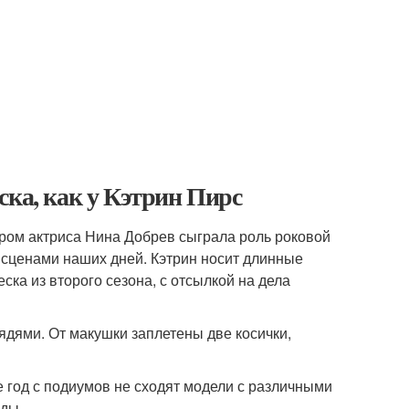
ска, как у Кэтрин Пирс
ором актриса Нина Добрев сыграла роль роковой
сценами наших дней. Кэтрин носит длинные
ка из второго сезона, с отсылкой на дела
дями. От макушки заплетены две косички,
же год с подиумов не сходят модели с различными
оды.