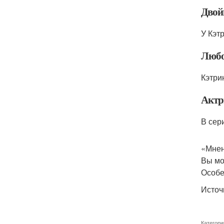
Двой
У Кэт
Любо
Кэтри
Актр
В сер
«Мнен
Вы мо
Особе
Источ
Категори