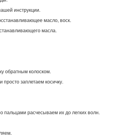
нашей инструкции.
восстанавливающее масло, воск.
станавливающего масла.
чку обратным колоском.
и просто заплетаем косичку.
о пальцами расчесываем их до легких волн.
ляем.