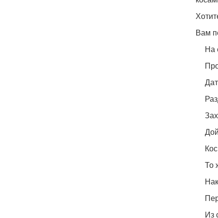
Хотит
Вам п
На 
Про
Дат
Раз
Зах
Дой
Кос
То 
Нак
Пер
Из 