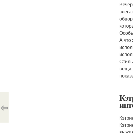
Вечер
элега
обвор
котор
Особ
А что
испол
испол
Стиль
вещи,
показ
Кэт
инт
⇦
Кэтри
Кэтри
выжив