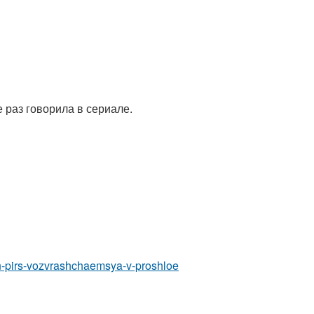
 раз говорила в сериале.
trin-pirs-vozvrashchaemsya-v-proshloe