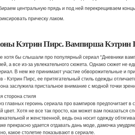
ираем центральную прядь и под ней перекрещиваем концы 
иксировать прическу лаком.
оны Кэтрин Пирс. Вампирша Кэтрин П
е хотя бы слышали про популярный сериал "Дневники вамп
лей, а все из-за увлекательного сюжета. Однако сюжет не ед
ериал. В нем же принимают участие обворожительные и пр
в - Кэтрин Пирс, ее притягательный стиль одежды отличае
 она заслужила пристальное внимание с модной точки зрени
я сторона стиля
из главных героинь сериала про вампиров предпочитает в 
й цвет. Хотя не все так просто, как может вам показаться с
екательной и женственной, ведь она носит одежду обтягива
ке прекрасно удается отдавать дань моде, дамочка умудряе
но, какое столетие показывают в сериале.