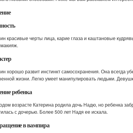
ение
ность
рин красивые черты лица, карие глаза и каштановые кудряв
 макияж.
ктер
рин хорошо развит инстинкт самосохранения. Она всегда убе
венной жизни. Легко умеет манипулировать людьми. Девуш
ение ребенка
одом возрасте Катерина родила дочь Надю, но ребенка забр
тилась с дочерью. Более 500 лет Надя ее искала.
ращение в вампира