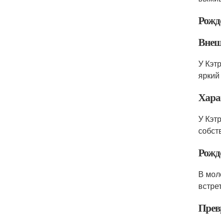
Рожд
Внеш
У Кэт
яркий
Хара
У Кэт
собст
Рожд
В мол
встре
Прев