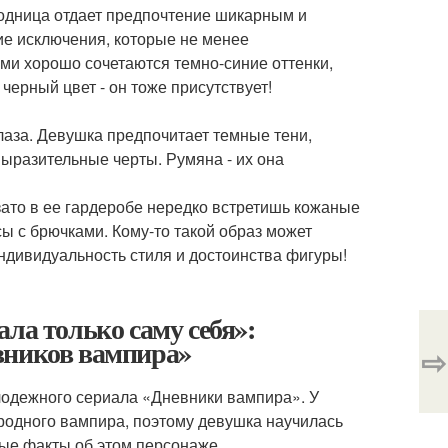
одница отдает предпочтение шикарным и
кие исключения, которые не менее
и хорошо сочетаются темно-синие оттенки,
черный цвет - он тоже присутствует!
глаза. Девушка предпочитает темные тени,
выразительные черты. Румяна - их она
зато в ее гардеробе нередко встретишь кожаные
ы с брючками. Кому-то такой образ может
ндивидуальность стиля и достоинства фигуры!
ла только саму себя»:
вников вампира»
⇨
лодежного сериала «Дневники вампира». У
ородного вампира, поэтому девушка научилась
ые факты об этом персонаже.