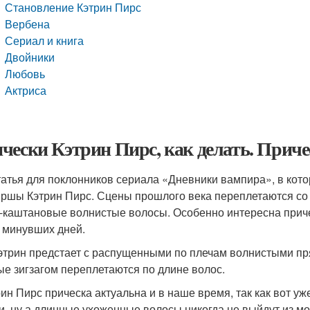
Становление Кэтрин Пирс
Вербена
Сериал и книга
Двойники
Любовь
Актриса
чески Кэтрин Пирс, как делать. Приче
татья для поклонников сериала «Дневники вампира», в кот
ршы Кэтрин Пирс. Сцены прошлого века переплетаются со 
-каштановые волнистые волосы. Особенно интересна причес
 минувших дней.
этрин предстает с распущенными по плечам волнистыми пря
ые зигзагом переплетаются по длине волос.
рин Пирс прическа актуальна и в наше время, так как вот у
и, ну а длинные ухоженные волосы никогда не выйдут из м