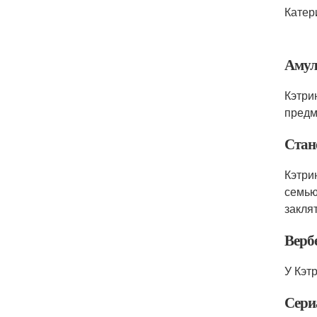
Катер
Амул
Кэтри
предм
Стан
Кэтри
семью
закля
Верб
У Кэт
Сери