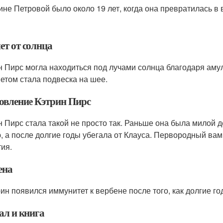
ине Петровой было около 19 лет, когда она превратилась в
ет от солнца
н Пирс могла находиться под лучами солнца благодаря аму
етом стала подвеска на шее.
овление Кэтрин Пирс
н Пирс стала такой не просто так. Раньше она была милой 
, а после долгие годы убегала от Клауса. Первородный ва
тия.
ена
рин появился иммунитет к вербене после того, как долгие г
ал и книга