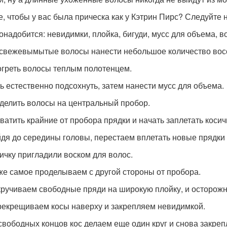
е, чтобы у вас была прическа как у Кэтрин Пирс? Следуйте 
онадобится: невидимки, плойка, бигуди, мусс для объема, 
свежевымытые волосы нанести небольшое количество вос
греть волосы теплым полотенцем.
ь естественно подсохнуть, затем нанести мусс для объема.
делить волосы на центральный пробор.
ватить крайние от пробора прядки и начать заплетать коси
дя до середины головы, перестаем вплетать новые прядки 
ичку пригладили воском для волос.
же самое проделываем с другой стороны от пробора.
ручиваем свободные пряди на широкую плойку, и осторожн
екрещиваем косы наверху и закрепляем невидимкой.
свободных концов кос делаем еще один круг и снова закреп