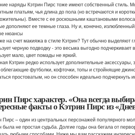
ние наряды Кэтрин Пирс тоже имеют собственный стиль. М
нтным платьям, чья длина до пола (но встречаются и корот
ожительны). Вместе с ее роскошными каштановыми волосам
ые дополняют ее темные глаза. Ну и, конечно, излюбленный 
ые нюансы
 же на счет макияжа в стиле Кэтрин? Тут обычно выделяют 
ьзует черную подводку - это весьма выгодно подчеркивает 
ьзует мало, цвет помады не яркий.
ная Кэтрин редко использует дополнительные аксессуары, 
 облегающие футболки, кофточки, топы и стройнящие джинс
аться простоватым, но он способен идеально подчеркнуть и
рин Пирс характер. «Она всегда выбира
ересные факты о Кэтрин Пирс из «Дне
н Пирс – один из центральных персонажей популярного мо
н была не простая судьба. Долгие годы она бегала от перв
ать любыми способами. Ниже мы вам расскажем интересн