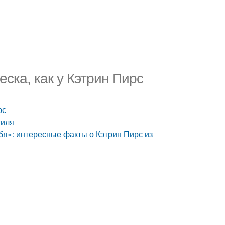
еска, как у Кэтрин Пирс
рс
тиля
бя»: интересные факты о Кэтрин Пирс из