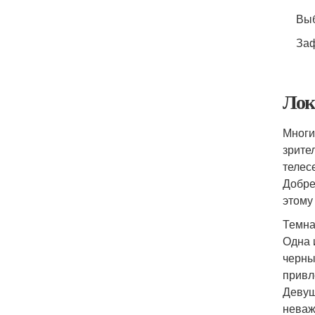
Выб
Заф
Лок
Многи
зрите
телес
Добре
этому
Темна
Одна 
черны
привл
Девуш
неваж