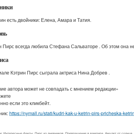
ники
рин есть двойники: Елена, Амара и Татия.
вь
н Пирс всегда любила Стефана Сальваторе . Об этом она не
иса
иале Кэтрин Пирс сыграла актриса Нина Добрев .
ие автора может не совпадать с мнением редакции»
жете
нно если это кликбейт.
ник:
https://nymall.ru/stati/kudri-kak-u-ketrin-pirs-pricheska-ke
и:
Интересные факты
,
Пирс из дневников
,
Превращение в вампира
,
Амулет от солнца