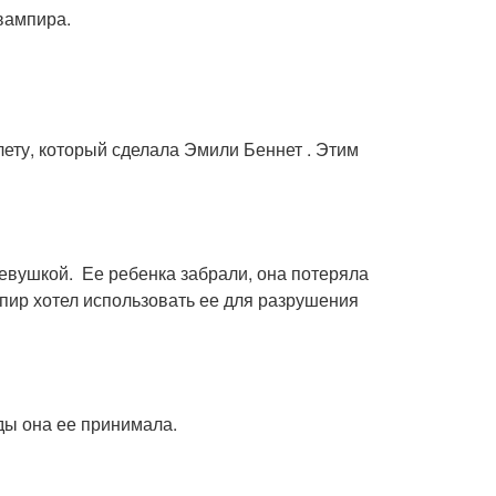
 вампира.
лету, который сделала Эмили Беннет . Этим
девушкой. Ее ребенка забрали, она потеряла
мпир хотел использовать ее для разрушения
оды она ее принимала.