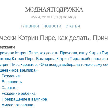
МОДНАЯ ПОДРУЖКА
луки, статьи, гид по моде
главная
новости
статьи
чески Кэтрин Пирс, как делать. Прич
ержание
рически Кэтрин Пирс, как делать. Прическа, как у Кэтрин Пи
оконы Кэтрин Пирс. Вампирша Кэтрин Пирс: особенности с
этрин Пирс характер. «Она всегда выбирала только саму се
Дневников вампира»
Рождение
Внешность
Характер
Рождение ребенка
Превращение в вампира
Амулет от солнца