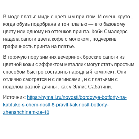
В моде платья миди с цветным принтом. И очень круто ,
когда обувь подобрана в тон платью — его базовому
цвету или одному из оттенков принта. Коби Смалдерс
надела сапоги цвета кофе с молоком , подчеркнв
графичность принта на платье.
В горячую пору зимних вечеринок броские сапоги из
цветной кожи с эффектом металлик могут стать простым
способом быстро составить нарядный комплект. Они
отлично смотрятся и с легинсами , и с платьями с
подолом разной длины , как у Эллис Сабатини.
Источник:
https://nymall.ru/novosti/bordovye-botforty-na-
kabluke-s-chem-nosit-8-pravil-kak-nosit-botforty-
zhenshchinam-za-40