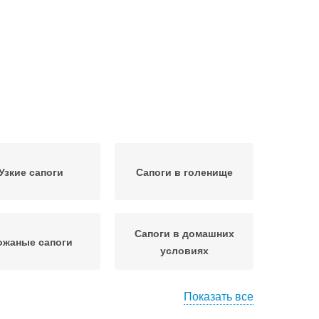
Узкие сапоги
Сапоги в голенище
Сапоги в домашних
ожаные сапоги
условиях
Показать все
Сапоги с чем
Сапоги на танкетке