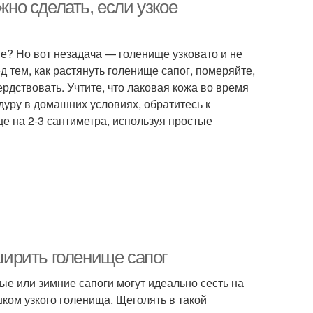
жно сделать, если узкое
е? Но вот незадача — голенище узковато и не
енские сапоги
Различные сапоги
д тем, как растянуть голенище сапог, померяйте,
рдствовать. Учтите, что лаковая кожа во время
дуру в домашних условиях, обратитесь к
е на 2-3 сантиметра, используя простые
сширить голенище сапог
ые или зимние сапоги могут идеально сесть на
ишком узкого голенища. Щеголять в такой