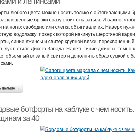
ками и леггинсами
рты любого цвета можно носить только с обтягивающими бр
 расклешенные брюки сразу стоит отказаться. И важно, чт
и на ногах свободно или слегка обтягивали их. Наверх нуж
отную водолазку, поверх которой накинуть шерстяной кард
рты, синие джинсы и свитер крупной вязки, перехваченны
ть лук в стиле Дикого Запада. Надеть синие джинсы, темно
ке, объемный вязаный свитер и дополнить образ сумкой с б
нсами.
ь дальше →
довые ботфорты на каблуке с чем носить.
щинам за 40