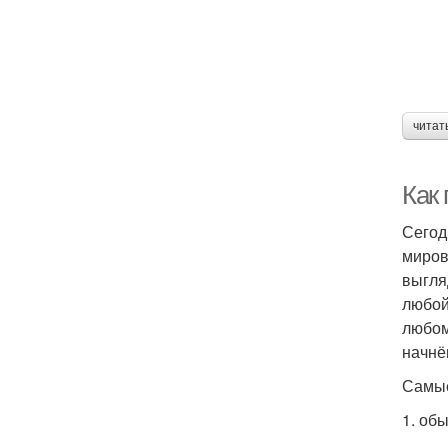
читат
Как
Сегод
миров
выгля
любой
любом
начнё
Самые
1. об