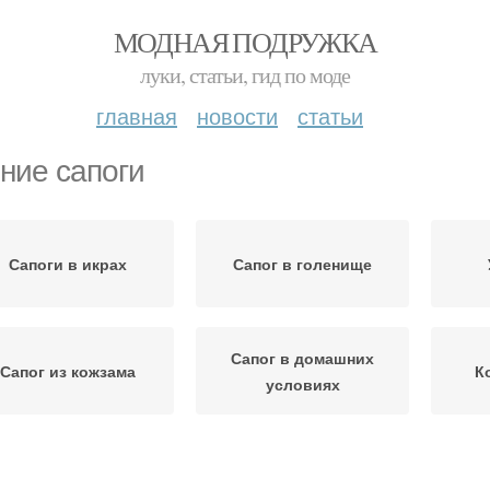
МОДНАЯ ПОДРУЖКА
луки, статьи, гид по моде
главная
новости
статьи
ние сапоги
Сапоги в икрах
Сапог в голенище
Сапог в домашних
Сапог из кожзама
К
условиях
Сапог на меху
Сапог с помощью