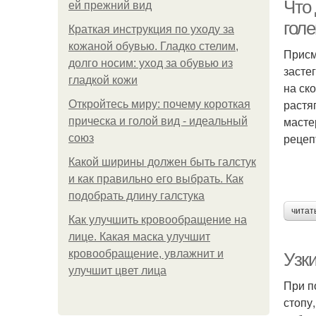
Что 
ей прежний вид
гол
Краткая инструкция по уходу за
кожаной обувью. Гладко стелим,
Присм
долго носим: уход за обувью из
засте
гладкой кожи
на ск
растя
Откройтесь миру: почему короткая
масте
прическа и голой вид - идеальный
рецеп
союз
Какой ширины должен быть галстук
и как правильно его выбрать. Как
подобрать длину галстука
читат
Как улучшить кровообращение на
лице. Какая маска улучшит
кровообращение, увлажнит и
Узки
улучшит цвет лица
При п
стопу,