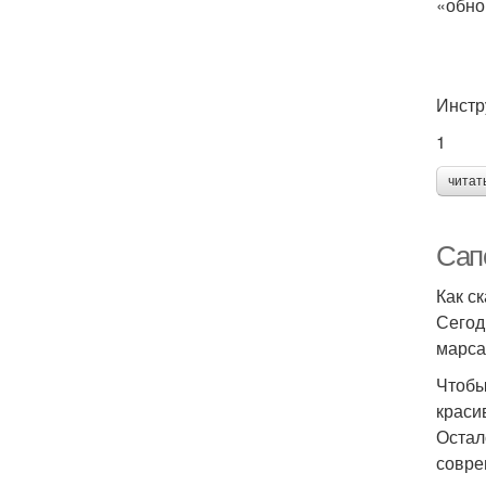
«обно
Инстр
1
читат
Сап
Как с
Сегод
марса
Чтобы
красив
Остал
совре