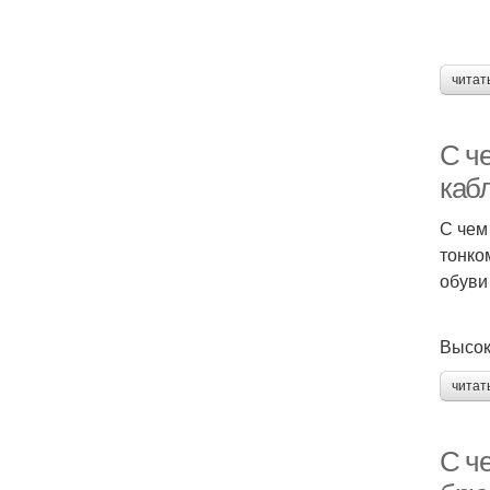
читат
С ч
каб
С чем
тонко
обуви
Высок
читат
С че