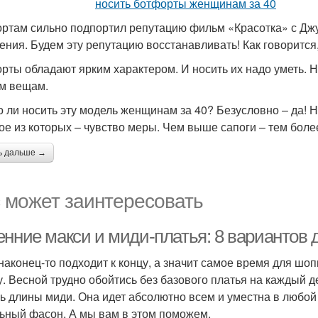
ртам сильно подпортил репутацию фильм «Красотка» с Джу
ения. Будем эту репутацию восстанавливать! Как говорится,
рты обладают ярким характером. И носить их надо уметь. Н
м вещам.
 ли носить эту модель женщинам за 40? Безусловно – да! 
ое из которых – чувство меры. Чем выше сапоги – тем бол
ь дальше →
 может заинтересовать
енние макси и миди-платья: 8 вариантов 
наконец-то подходит к концу, а значит самое время для шо
у. Весной трудно обойтись без базового платья на каждый
ь длины миди. Она идет абсолютно всем и уместна в любой
ьный фасон. А мы вам в этом поможем.