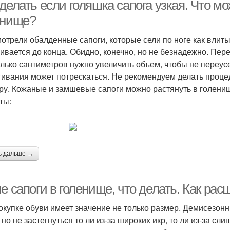
делать если голяшка сапога узкая. Что мо
енище?
отрели обалденные сапоги, которые сели по ноге как влиты
Сапоги с шортами
Замшевые сапоги
Ж
гивается до конца. Обидно, конечно, но не безнадежно. Пере
олько сантиметров нужно увеличить объем, чтобы не переусе
гивания может потрескаться. Не рекомендуем делать проце
ру. Кожаные и замшевые сапоги можно растянуть в голенищ
Пальто под бордовые
Сапоги из замши
ты:
сапоги
ь дальше →
е сапоги в голенище, что делать. Как ра
окупке обуви имеет значение не только размер. Демисезонн
 но не застегнуться то ли из-за широких икр, то ли из-за сл