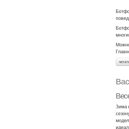
Ботфо
повед
Ботфо
многи
Можно
Главн
читат
Вас
Вес
Зима 
сезон
модел
идеал