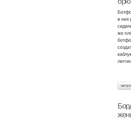
брю
Ботфо
в них
сидел
же пл
ботфо
созда
каблу
легги
читат
Бор
жен