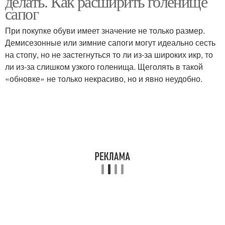
делать. Как расширить голенище
сапог
При покупке обуви имеет значение не только размер.
Демисезонные или зимние сапоги могут идеально сесть
Сапог на меху
Сапог с помощью
на стопу, но не застегнуться то ли из-за широких икр, то
ли из-за слишком узкого голенища. Щеголять в такой
«обновке» не только некрасиво, но и явно неудобно.
Уход за кожаной белой
Кожаная обувь
Уход за кожаной
Сапоги перед тем
обувью
Уход за кожаными
Кожаные кроссовки
сапогами