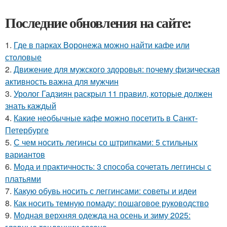
Последние обновления на сайте:
1.
Где в парках Воронежа можно найти кафе или
столовые
2.
Движение для мужского здоровья: почему физическая
активность важна для мужчин
3.
Уролог Гадзиян раскрыл 11 правил, которые должен
знать каждый
4.
Какие необычные кафе можно посетить в Санкт-
Петербурге
5.
С чем носить легинсы со штрипками: 5 стильных
вариантов
6.
Мода и практичность: 3 способа сочетать леггинсы с
платьями
7.
Какую обувь носить с леггинсами: советы и идеи
8.
Как носить темную помаду: пошаговое руководство
9.
Модная верхняя одежда на осень и зиму 2025: