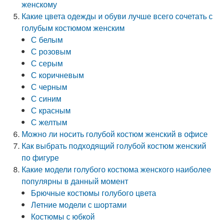
женскому
Какие цвета одежды и обуви лучше всего сочетать с
голубым костюмом женским
С белым
С розовым
С серым
С коричневым
С черным
С синим
С красным
С желтым
Можно ли носить голубой костюм женский в офисе
Как выбрать подходящий голубой костюм женский
по фигуре
Какие модели голубого костюма женского наиболее
популярны в данный момент
Брючные костюмы голубого цвета
Летние модели с шортами
Костюмы с юбкой