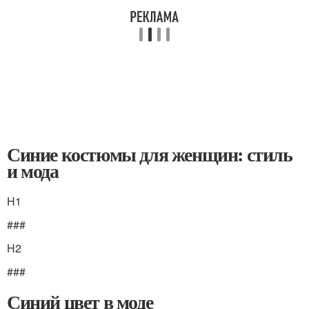
Синие костюмы для женщин: стиль
и мода
H1
###
H2
###
Синий цвет в моде