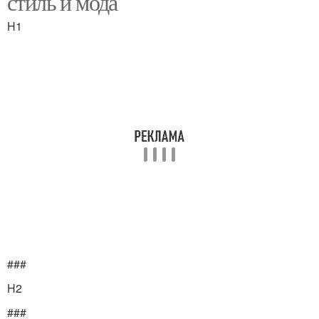
стиль и мода
H1
###
H2
###