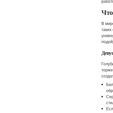
работ
Что
В мир
таких
униве
подой
Деву
Голуб
торже
созда
Бел
обр
Сер
сти
Есл