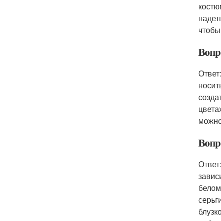
костю
надет
чтобы
Вопр
Ответ
носит
созда
цвета
можно
Вопр
Ответ
завис
белом
серьг
блузк