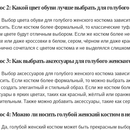
ос 2: Какой цвет обуви лучше выбрать для голубог
: Выбор цвета обуви для голубого женского костюма зависит
осить. Если костюм более формальный, то классические туф
м цвете будут отличным выбором. Если же костюм более н
ке или даже кроссовки в белом, сером, чёрном или даже кра
нично сочетался с цветом костюма и не выделялся слишком
ос 3: Как выбрать аксессуары для голубого женско
: Выбор аксессуаров для голубого женского костюма зависит
осить. Если костюм более формальный, то можно выбрать ак
 создать элегантный и стильный образ. Если же костюм бо
суары в ярких цветах, таких как красный, жёлтый или оранж
ительным. Также можно добавить аксессуары, такие как серь
ос 4: Можно ли носить голубой женский костюм в 
: Да, голубой женский костюм может быть прекрасным выб