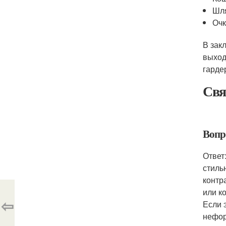
Шл
Оч
В зак
выход
гарде
Свя
Вопр
Ответ
стиль
контр
или к
⇦
Если 
нефор