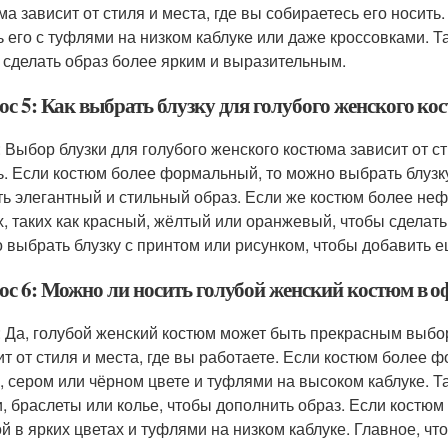
ма зависит от стиля и места, где вы собираетесь его носит
ь его с туфлями на низком каблуке или даже кроссовками. Т
 сделать образ более ярким и выразительным.
ос 5: Как выбрать блузку для голубого женского ко
: Выбор блузки для голубого женского костюма зависит от ст
ь. Если костюм более формальный, то можно выбрать блузку
ть элегантный и стильный образ. Если же костюм более неф
х, таких как красный, жёлтый или оранжевый, чтобы сделат
 выбрать блузку с принтом или рисунком, чтобы добавить 
ос 6: Можно ли носить голубой женский костюм в о
: Да, голубой женский костюм может быть прекрасным выб
ит от стиля и места, где вы работаете. Если костюм более ф
, сером или чёрном цвете и туфлями на высоком каблуке. Т
и, браслеты или колье, чтобы дополнить образ. Если костю
ой в ярких цветах и туфлями на низком каблуке. Главное, 