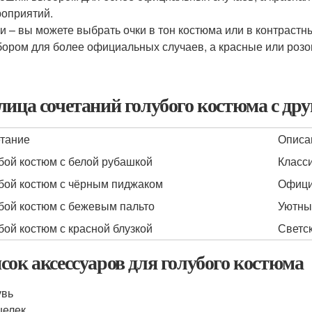
оприятий.
и – вы можете выбрать очки в тон костюма или в контрастн
ором для более официальных случаев, а красные или розов
лица сочетаний голубого костюма с д
тание
Описа
бой костюм с белой рубашкой
Класс
бой костюм с чёрным пиджаком
Офици
бой костюм с бежевым пальто
Уютны
бой костюм с красной блузкой
Светс
сок аксессуаров для голубого костюма
увь
шелек