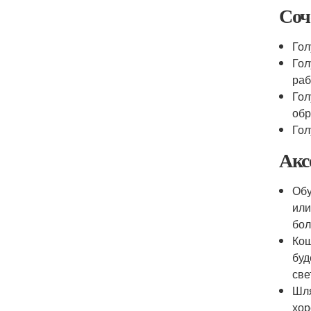
Соч
Гол
Гол
раб
Гол
обр
Гол
Акс
Обу
или
бол
Кош
буд
све
Шля
хор