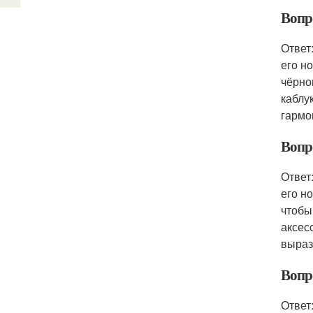
Вопр
Ответ
его н
чёрно
каблу
гармо
Вопр
Ответ
его н
чтобы
аксес
выраз
Вопр
Ответ