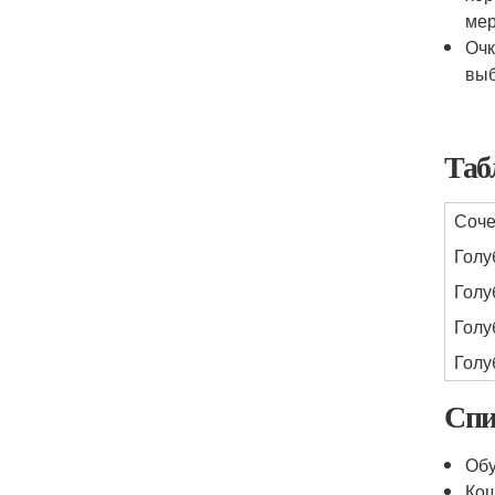
мер
Очк
выб
Таб
Соче
Голу
Голу
Голу
Голу
Спи
Об
Ко