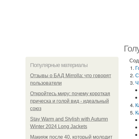
Гол
Сод
Популярные материалы
Г
С
Отзывы о БАД Mirrolla: что говорят
Ч
пользователи
Откройтесь миру: почему короткая
прическа и голой вид - идеальный
К
союз
К
Stay Warm and Stylish with Autumn
Winter 2024 Long Jackets
Макияж после 40, который молодит