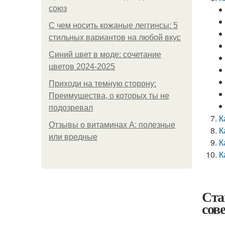
союз
С чем носить кожаные леггинсы: 5
стильных вариантов на любой вкус
Синий цвет в моде: сочетание
цветов 2024-2025
Приходи на темную сторону:
Преимущества, о которых ты не
подозревал
К
Отзывы о витаминах А: полезные
К
или вредные
К
К
Ста
сов