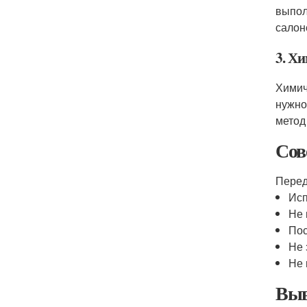
выпол
салон
3. Х
Химич
нужно
метод
Сов
Перед
Исп
Не 
Пос
Не 
Не 
Выв