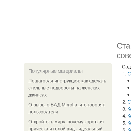
Ста
сов
Сод
Популярные материалы
С
Пошаговая инструкция: как сделать
стильные подвороты на женских
джинсах
С
Отзывы о БАД Mirrolla: что говорят
К
пользователи
К
Откройтесь миру: почему короткая
К
прическа и голой вид - идеальный
К