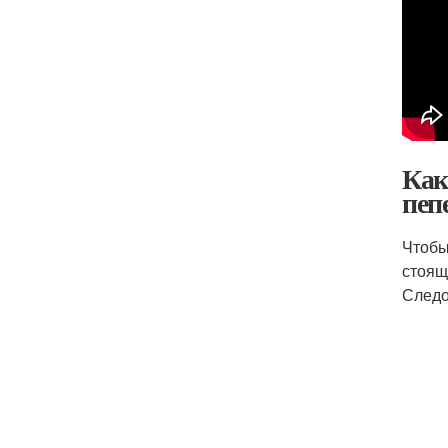
Как
пеп
Чтобы
стоящ
Следо