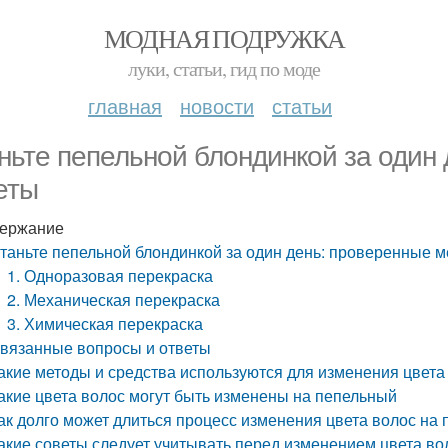
МОДНАЯ ПОДРУЖКА
луки, статьи, гид по моде
главная
новости
статьи
ньте пепельной блондинкой за один
еты
ержание
таньте пепельной блондинкой за один день: проверенные м
1. Одноразовая перекраска
2. Механическая перекраска
3. Химическая перекраска
вязанные вопросы и ответы
акие методы и средства используются для изменения цвета
акие цвета волос могут быть изменены на пепельный
ак долго может длиться процесс изменения цвета волос на
акие советы следует учитывать перед изменением цвета во