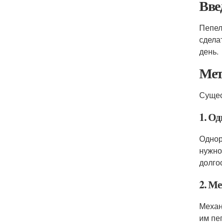
Вве
Пепел
сдела
день.
Мет
Сущес
1. О
Однор
нужно
долго
2. М
Механ
им пе