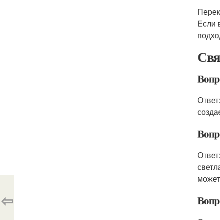
Перек
Если 
подхо
Свя
Вопр
Ответ
созда
Вопр
Ответ
светл
может
⇦
Вопр