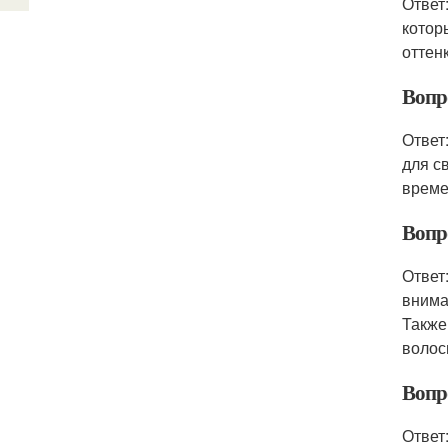
Ответ
котор
оттен
Вопр
Ответ
для с
време
Вопр
Ответ
внима
Также
волос
Вопр
Ответ