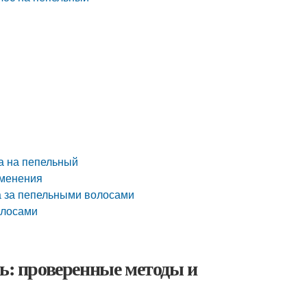
та на пепельный
зменения
а за пепельными волосами
олосами
нь: проверенные методы и