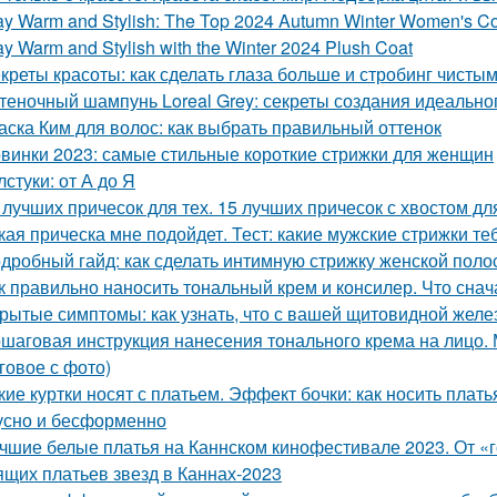
ay Warm and Stylish: The Top 2024 Autumn Winter Women's C
ay Warm and Stylish with the Winter 2024 Plush Coat
креты красоты: как сделать глаза больше и стробинг чисты
теночный шампунь Loreal Grey: секреты создания идеальног
аска Ким для волос: как выбрать правильный оттенок
винки 2023: самые стильные короткие стрижки для женщин
лстуки: от А до Я
 лучших причесок для тех. 15 лучших причесок с хвостом д
кая прическа мне подойдет. Тест: какие мужские стрижки те
дробный гайд: как сделать интимную стрижку женской поло
к правильно наносить тональный крем и консилер. Что снач
рытые симптомы: как узнать, что с вашей щитовидной желез
шаговая инструкция нанесения тонального крема на лицо.
говое с фото)
кие куртки носят с платьем. Эффект бочки: как носить плать
усно и бесформенно
чшие белые платья на Каннском кинофестивале 2023. От «г
ящих платьев звезд в Каннах-2023