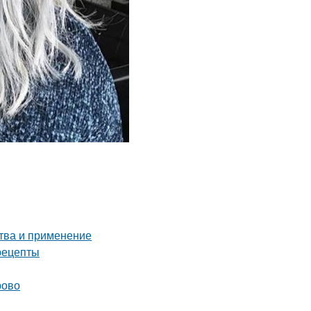
ства и применение
рецепты
рово