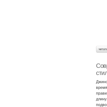
читат
Сов
сти
Джинс
время
прави
длину
подво