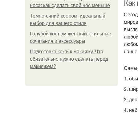
Как
носа: как сделать свой нос меньше
Сегод
Темно-синий костюм: идеальный
миров
выбор для вашего стиля
выгля
Голубой костюм женский: стильные
любой
сочетания и аксессуары
любом
начнё
Подготовка кожи к макияжу. Что
обязательно нужно сделать перед
макияжем?
Самые
1. об
2. ши
3. дв
4. не