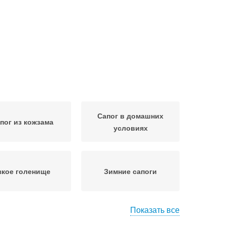
Сапог в домашних
пог из кожзама
условиях
зкое голенище
Зимние сапоги
Показать все