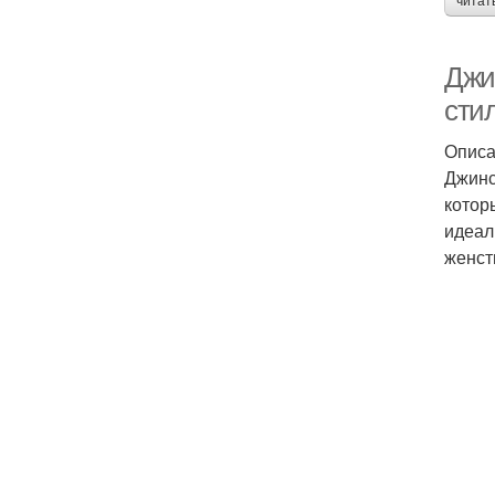
читат
Джи
сти
Описа
Джинс
котор
идеал
женст