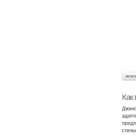
читат
Как
Джинс
адапт
предл
стиль