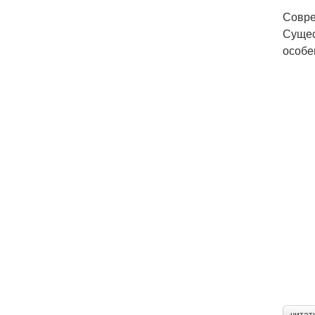
Совре
Сущес
особе