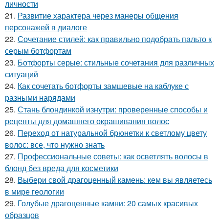
личности
21.
Развитие характера через манеры общения
персонажей в диалоге
22.
Сочетание стилей: как правильно подобрать пальто к
серым ботфортам
23.
Ботфорты серые: стильные сочетания для различных
ситуаций
24.
Как сочетать ботфорты замшевые на каблуке с
разными нарядами
25.
Стань блондинкой изнутри: проверенные способы и
рецепты для домашнего окрашивания волос
26.
Переход от натуральной брюнетки к светлому цвету
волос: все, что нужно знать
27.
Профессиональные советы: как осветлять волосы в
блонд без вреда для косметики
28.
Выбери свой драгоценный камень: кем вы являетесь
в мире геологии
29.
Голубые драгоценные камни: 20 самых красивых
образцов