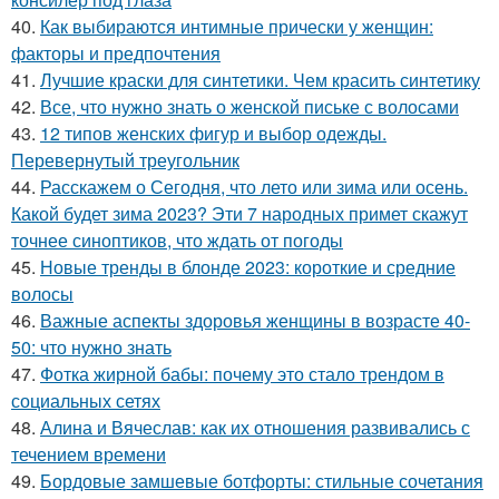
40.
Как выбираются интимные прически у женщин:
факторы и предпочтения
41.
Лучшие краски для синтетики. Чем красить синтетику
42.
Все, что нужно знать о женской письке с волосами
43.
12 типов женских фигур и выбор одежды.
Перевернутый треугольник
44.
Расскажем о Сегодня, что лето или зима или осень.
Какой будет зима 2023? Эти 7 народных примет скажут
точнее синоптиков, что ждать от погоды
45.
Новые тренды в блонде 2023: короткие и средние
волосы
46.
Важные аспекты здоровья женщины в возрасте 40-
50: что нужно знать
47.
Фотка жирной бабы: почему это стало трендом в
социальных сетях
48.
Алина и Вячеслав: как их отношения развивались с
течением времени
49.
Бордовые замшевые ботфорты: стильные сочетания