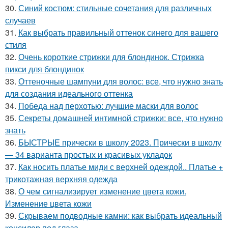
30.
Синий костюм: стильные сочетания для различных
случаев
31.
Как выбрать правильный оттенок синего для вашего
стиля
32.
Очень короткие стрижки для блондинок. Стрижка
пикси для блондинок
33.
Оттеночные шампуни для волос: все, что нужно знать
для создания идеального оттенка
34.
Победа над перхотью: лучшие маски для волос
35.
Секреты домашней интимной стрижки: все, что нужно
знать
36.
БЫСТРЫЕ прически в школу 2023. Прически в школу
— 34 варианта простых и красивых укладок
37.
Как носить платье миди с верхней одеждой.. Платье +
трикотажная верхняя одежда
38.
О чем сигнализирует изменение цвета кожи.
Изменение цвета кожи
39.
Скрываем подводные камни: как выбрать идеальный
консилер под глаза