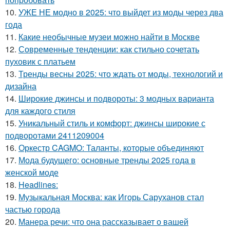
10.
УЖЕ НЕ модно в 2025: что выйдет из моды через два
года
11.
Какие необычные музеи можно найти в Москве
12.
Современные тенденции: как стильно сочетать
пуховик с платьем
13.
Тренды весны 2025: что ждать от моды, технологий и
дизайна
14.
Широкие джинсы и подвороты: 3 модных варианта
для каждого стиля
15.
Уникальный стиль и комфорт: джинсы широкие с
подворотами 2411209004
16.
Оркестр CAGMO: Таланты, которые объединяют
17.
Мода будущего: основные тренды 2025 года в
женской моде
18.
Headlines:
19.
Музыкальная Москва: как Игорь Саруханов стал
частью города
20.
Манера речи: что она рассказывает о вашей