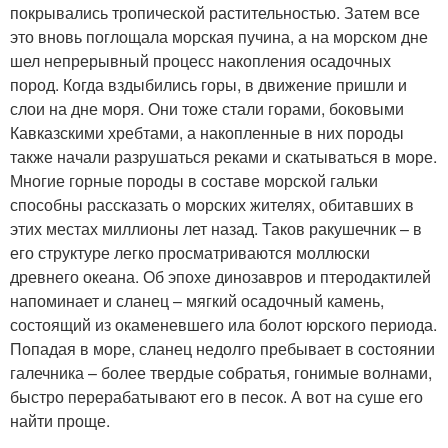
покрывались тропической растительностью. Затем все
это вновь поглощала морская пучина, а на морском дне
шел непрерывный процесс накопления осадочных
пород. Когда вздыбились горы, в движение пришли и
слои на дне моря. Они тоже стали горами, боковыми
Кавказскими хребтами, а накопленные в них породы
также начали разрушаться реками и скатываться в море.
Многие горные породы в составе морской гальки
способны рассказать о морских жителях, обитавших в
этих местах миллионы лет назад. Таков ракушечник – в
его структуре легко просматриваются моллюски
древнего океана. Об эпохе динозавров и птеродактилей
напоминает и сланец – мягкий осадочный камень,
состоящий из окаменевшего ила болот юрского периода.
Попадая в море, сланец недолго пребывает в состоянии
галечника – более твердые собратья, гонимые волнами,
быстро перерабатывают его в песок. А вот на суше его
найти проще.