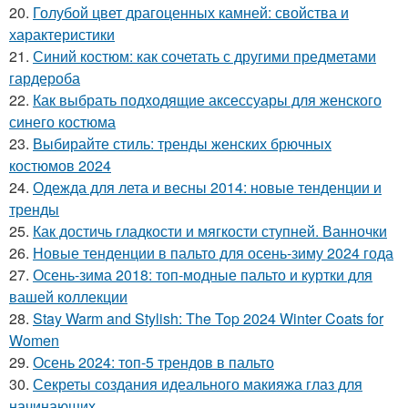
20.
Голубой цвет драгоценных камней: свойства и
характеристики
21.
Синий костюм: как сочетать с другими предметами
гардероба
22.
Как выбрать подходящие аксессуары для женского
синего костюма
23.
Выбирайте стиль: тренды женских брючных
костюмов 2024
24.
Одежда для лета и весны 2014: новые тенденции и
тренды
25.
Как достичь гладкости и мягкости ступней. Ванночки
26.
Новые тенденции в пальто для осень-зиму 2024 года
27.
Осень-зима 2018: топ-модные пальто и куртки для
вашей коллекции
28.
Stay Warm and Stylish: The Top 2024 Winter Coats for
Women
29.
Осень 2024: топ-5 трендов в пальто
30.
Секреты создания идеального макияжа глаз для
начинающих