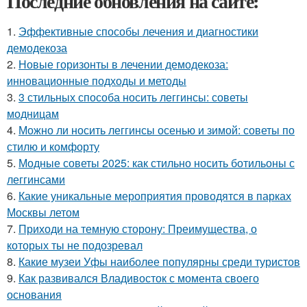
Последние обновления на сайте:
1.
Эффективные способы лечения и диагностики
демодекоза
2.
Новые горизонты в лечении демодекоза:
инновационные подходы и методы
3.
3 стильных способа носить леггинсы: советы
модницам
4.
Можно ли носить леггинсы осенью и зимой: советы по
стилю и комфорту
5.
Модные советы 2025: как стильно носить ботильоны с
леггинсами
6.
Какие уникальные мероприятия проводятся в парках
Москвы летом
7.
Приходи на темную сторону: Преимущества, о
которых ты не подозревал
8.
Какие музеи Уфы наиболее популярны среди туристов
9.
Как развивался Владивосток с момента своего
основания