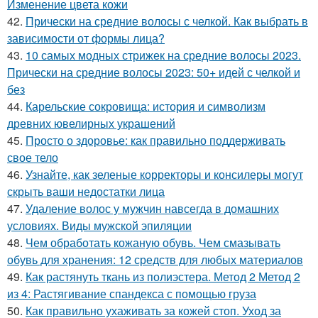
Изменение цвета кожи
42.
Прически на средние волосы с челкой. Как выбрать в
зависимости от формы лица?
43.
10 самых модных стрижек на средние волосы 2023.
Прически на средние волосы 2023: 50+ идей с челкой и
без
44.
Карельские сокровища: история и символизм
древних ювелирных украшений
45.
Просто о здоровье: как правильно поддерживать
свое тело
46.
Узнайте, как зеленые корректоры и консилеры могут
скрыть ваши недостатки лица
47.
Удаление волос у мужчин навсегда в домашних
условиях. Виды мужской эпиляции
48.
Чем обработать кожаную обувь. Чем смазывать
обувь для хранения: 12 средств для любых материалов
49.
Как растянуть ткань из полиэстера. Метод 2 Метод 2
из 4: Растягивание спандекса с помощью груза
50.
Как правильно ухаживать за кожей стоп. Уход за