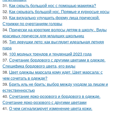
31.
Как скрыть большой нос с помощью макияжа?
32.
Как скрывать большой нос. Прямые и курносые носы
33.
Как визуально улучшить форму лица прической.
Стрижки по очертаниям головы
34.
Прически на короткие волосы детям в школу.. Виды
красивых причесок для младших школьниц
35.
Тип девушки лето: как выглядит идеальная летняя
пара
36.
100 модных трендов и тенденций 2023 года
37.
Сочетание бордового с другими цветами в одежде.
Специфика бордового цвета, его виды
38.
Цвет одежды марсала кому идет. Цвет марсала: с
чем сочетать в одежде?
39.
Брить иль не брить: выбор между уходом за лицом и
естественностью
40.
Сочетание ярко-розового и бордового в одежде.
Сочетание ярко-розового с другими цветами
41.
О чем сигнализирует изменение цвета кожи.