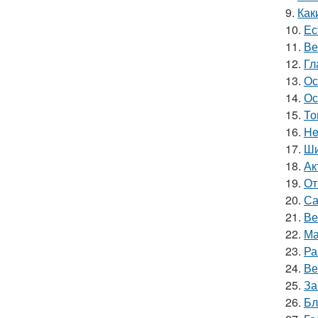
9.
Как
10.
Ес
11.
Ве
12.
Гл
13.
Ос
14.
Ос
15.
То
16.
He
17.
Ши
18.
Ак
19.
От
20.
Са
21.
Ве
22.
Ма
23.
Ра
24.
Ве
25.
За
26.
Бл