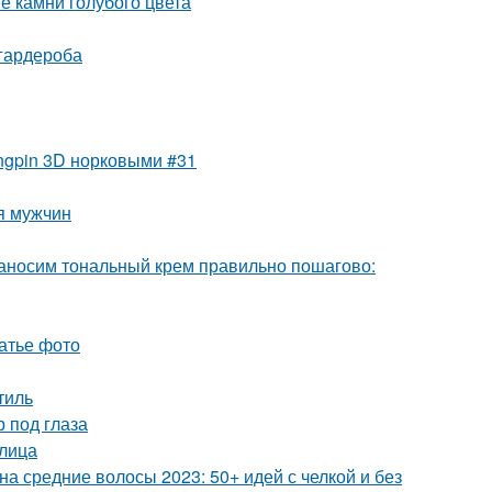
е камни голубого цвета
 гардероба
ngpin 3D норковыми #31
ля мужчин
Наносим тональный крем правильно пошагово:
латье фото
тиль
 под глаза
лица
а средние волосы 2023: 50+ идей с челкой и без