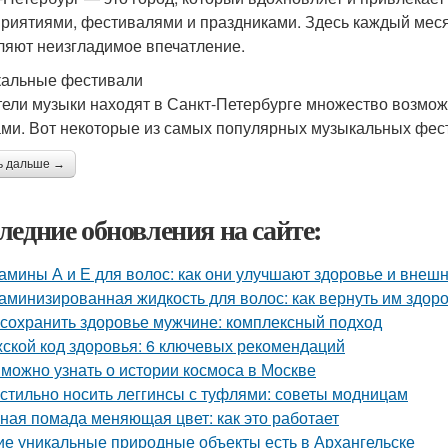
риятиями, фестивалями и праздниками. Здесь каждый меся
ляют неизгладимое впечатление.
альные фестивали
ели музыки находят в Санкт-Петербурге множество возмо
ми. Вот некоторые из самых популярных музыкальных фес
ь дальше →
ледние обновления на сайте:
амины А и Е для волос: как они улучшают здоровье и внеш
аминизированная жидкость для волос: как вернуть им здоро
 сохранить здоровье мужчине: комплексный подход
ской код здоровья: 6 ключевых рекомендаций
 можно узнать о истории космоса в Москве
 стильно носить леггинсы с туфлями: советы модницам
ная помада меняющая цвет: как это работает
ие уникальные природные объекты есть в Архангельске