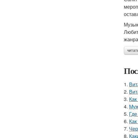
мероп
остав
Музык
Любит
жанра
читат
Пос
1.
Вит
2.
Вит
3.
Как
4.
Муж
5.
Где
6.
Как
7.
Чер
8.
Как