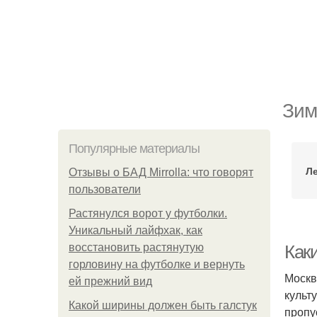
Зим
Популярные материалы
Л
Отзывы о БАД Mirrolla: что говорят
пользователи
Растянулся ворот у футболки.
Уникальный лайфхак, как
восстановить растянутую
Как
горловину на футболке и вернуть
Москв
ей прежний вид
культ
Какой ширины должен быть галстук
пропу