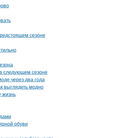
рово
овать
предстоящем сезоне
стильно
сезона
ь в следующем сезоне
моде через два года
ак выглядеть модно
у жизнь
ядами
лярной обуви