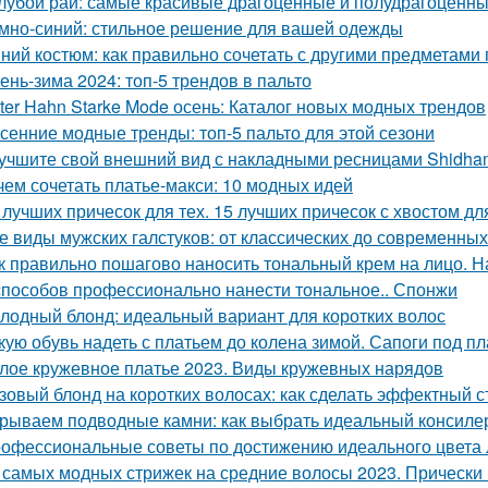
лубой рай: самые красивые драгоценные и полудрагоценны
мно-синий: стильное решение для вашей одежды
ний костюм: как правильно сочетать с другими предметами
ень-зима 2024: топ-5 трендов в пальто
ter Hahn Starke Mode осень: Каталог новых модных трендов
сенние модные тренды: топ-5 пальто для этой сезони
учшите свой внешний вид с накладными ресницами Shidha
чем сочетать платье-макси: 10 модных идей
 лучших причесок для тех. 15 лучших причесок с хвостом д
е виды мужских галстуков: от классических до современных
к правильно пошагово наносить тональный крем на лицо. 
способов профессионально нанести тональное.. Спонжи
лодный блонд: идеальный вариант для коротких волос
кую обувь надеть с платьем до колена зимой. Сапоги под п
лое кружевное платье 2023. Виды кружевных нарядов
зовый блонд на коротких волосах: как сделать эффектный с
рываем подводные камни: как выбрать идеальный консилер
офессиональные советы по достижению идеального цвета 
 самых модных стрижек на средние волосы 2023. Прически н