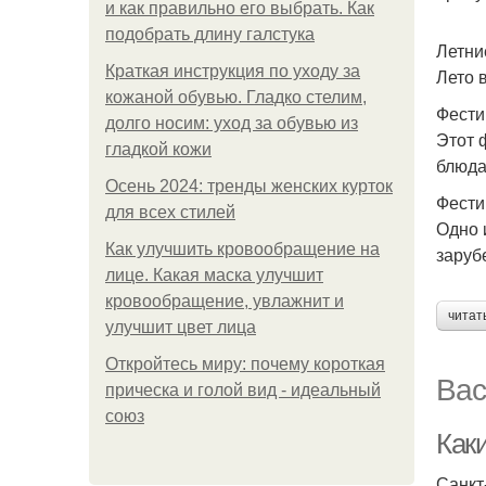
и как правильно его выбрать. Как
подобрать длину галстука
Летни
Краткая инструкция по уходу за
Лето 
кожаной обувью. Гладко стелим,
Фести
долго носим: уход за обувью из
Этот 
гладкой кожи
блюда
Осень 2024: тренды женских курток
Фести
для всех стилей
Одно 
Как улучшить кровообращение на
заруб
лице. Какая маска улучшит
кровообращение, увлажнит и
читат
улучшит цвет лица
Откройтесь миру: почему короткая
Вас
прическа и голой вид - идеальный
союз
Как
Санкт