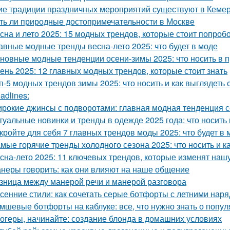
ие традиции праздничных мероприятий существуют в Кеме
ть ли природные достопримечательности в Москве
сна и лето 2025: 15 модных трендов, которые стоит попроб
авные модные тренды весна-лето 2025: что будет в моде
новные модные тенденции осени-зимы 2025: что носить в 
ень 2025: 12 главных модных трендов, которые стоит знать
п-5 модных трендов зимы 2025: что носить и как выглядеть 
adlines:
рокие джинсы с подворотами: главная модная тенденция 
туальные новинки и тренды в одежде 2025 года: что носит
кройте для себя 7 главных трендов моды 2025: что будет в 
мые горячие тренды холодного сезона 2025: что носить и к
сна-лето 2025: 11 ключевых трендов, которые изменят наш
неры говорить: как они влияют на наше общение
зница между манерой речи и манерой разговора
сенние стили: как сочетать серые ботфорты с летними нар
мшевые ботфорты на каблуке: все, что нужно знать о попу
огеры, начинайте: создание блонда в домашних условиях