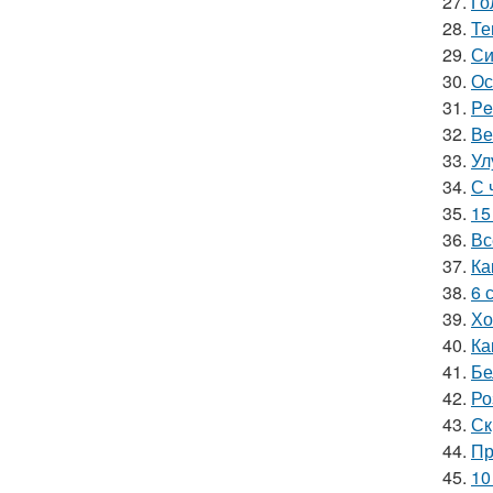
27.
Го
28.
Те
29.
Си
30.
Ос
31.
Pe
32.
Ве
33.
Ул
34.
С 
35.
15
36.
Вс
37.
Ка
38.
6 
39.
Хо
40.
Ка
41.
Бе
42.
Ро
43.
Ск
44.
Пр
45.
10