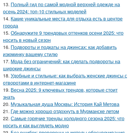
13.
Полный гид по самой модной верхней одежде на
осень 2024: топ-10 стильных моделей
14.
Какие уникальные места для отдыха есть в центре
города
15.
Обнаружите 9 трендовых оттенков осени 2025: что
носить в новый сезон
16.
Подвороты и подкаты на джинсах: как добавить
изюминку вашему стилю
17.
Мода без ограничений: как сделать подвороты на
широкие джинсы
18.
Удобные и стильные: как выбрать женские джинсы с
отворотами в интернет-магазине
19.
Весна 2025: 9 ключевых трендов, которые стоит
знать
20.
Музыкальная душа Москвы: История Кай Метова
21.
Где можно хорошо отдохнуть в Мурманске летом
22.
Самые горячие тренды холодного сезона 2025: что
носить и как выглядеть модно
23.
Без ошибок: проверенные методы обесцвечивания