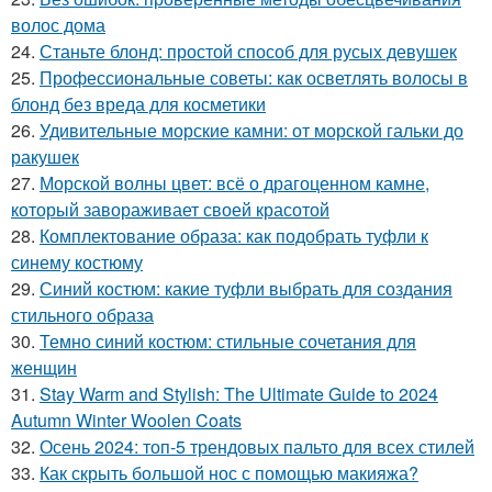
волос дома
24.
Станьте блонд: простой способ для русых девушек
25.
Профессиональные советы: как осветлять волосы в
блонд без вреда для косметики
26.
Удивительные морские камни: от морской гальки до
ракушек
27.
Морской волны цвет: всё о драгоценном камне,
который завораживает своей красотой
28.
Комплектование образа: как подобрать туфли к
синему костюму
29.
Синий костюм: какие туфли выбрать для создания
стильного образа
30.
Темно синий костюм: стильные сочетания для
женщин
31.
Stay Warm and Stylish: The Ultimate Guide to 2024
Autumn Winter Woolen Coats
32.
Осень 2024: топ-5 трендовых пальто для всех стилей
33.
Как скрыть большой нос с помощью макияжа?