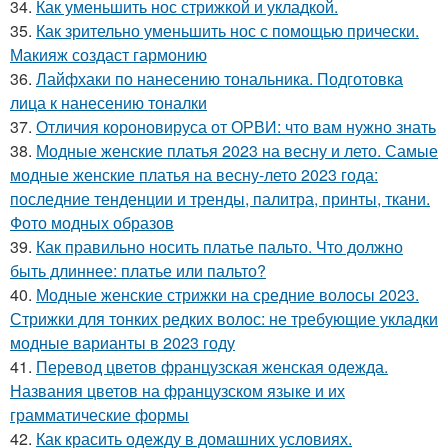
34.
Как уменьшить нос стрижкой и укладкой.
35.
Как зрительно уменьшить нос с помощью прически.
Макияж создаст гармонию
36.
Лайфхаки по нанесению тональника. Подготовка
лица к нанесению тоналки
37.
Отличия короновируса от ОРВИ: что вам нужно знать
38.
Модные женские платья 2023 на весну и лето. Самые
модные женские платья на весну-лето 2023 года:
последние тенденции и тренды, палитра, принты, ткани.
Фото модных образов
39.
Как правильно носить платье пальто. Что должно
быть длиннее: платье или пальто?
40.
Модные женские стрижки на средние волосы 2023.
Стрижки для тонких редких волос: не требующие укладки
модные варианты в 2023 году
41.
Перевод цветов французская женская одежда.
Названия цветов на французском языке и их
грамматические формы
42.
Как красить одежду в домашних условиях.