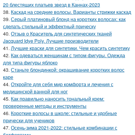
20 блестящих платьев звезд в Каннах-2023
38.
Каскад на средние волосы. Варианты стрижки каскад
39.
Серый платиновый блонд на коротких волосах: как
сделать стильный и эффектный прическу
40.
Отзыв о Краситель для синтетических тканей
Jacquard Idye Poly. Лучшие производители
41.
Лучшие краски для синтетики. Чем красить синтетику
42.
Как одеваться женщинам с типом фигуры. Одежда
для типа фигуры яблоко
43.
Станьте блондинкой: окрашивание коротких волос
каре
44.
Откройте для себя мир комфорта и лечения с
медицинской ванной для ног
45.
Как правильно наносить тональный крем:
проверенные методы и инструменты
46.
Короткие волосы в школе: стильные и удобные
прически для учеников
47.
Осень-зима 2021-2022: стильные комбинации с
ботфортами