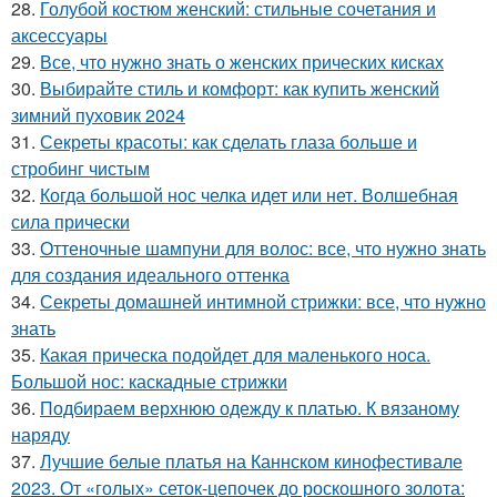
28.
Голубой костюм женский: стильные сочетания и
аксессуары
29.
Все, что нужно знать о женских прических кисках
30.
Выбирайте стиль и комфорт: как купить женский
зимний пуховик 2024
31.
Секреты красоты: как сделать глаза больше и
стробинг чистым
32.
Когда большой нос челка идет или нет. Волшебная
сила прически
33.
Оттеночные шампуни для волос: все, что нужно знать
для создания идеального оттенка
34.
Секреты домашней интимной стрижки: все, что нужно
знать
35.
Какая прическа подойдет для маленького носа.
Большой нос: каскадные стрижки
36.
Подбираем верхнюю одежду к платью. К вязаному
наряду
37.
Лучшие белые платья на Каннском кинофестивале
2023. От «голых» сеток-цепочек до роскошного золота: