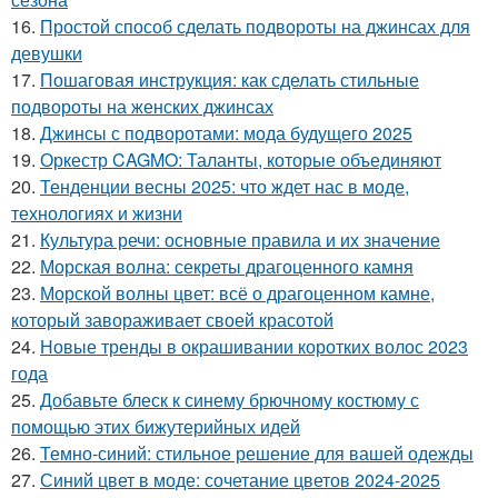
16.
Простой способ сделать подвороты на джинсах для
девушки
17.
Пошаговая инструкция: как сделать стильные
подвороты на женских джинсах
18.
Джинсы с подворотами: мода будущего 2025
19.
Оркестр CAGMO: Таланты, которые объединяют
20.
Тенденции весны 2025: что ждет нас в моде,
технологиях и жизни
21.
Культура речи: основные правила и их значение
22.
Морская волна: секреты драгоценного камня
23.
Морской волны цвет: всё о драгоценном камне,
который завораживает своей красотой
24.
Новые тренды в окрашивании коротких волос 2023
года
25.
Добавьте блеск к синему брючному костюму с
помощью этих бижутерийных идей
26.
Темно-синий: стильное решение для вашей одежды
27.
Синий цвет в моде: сочетание цветов 2024-2025