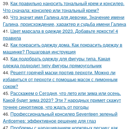
39.
Как правильно наносить тональный крем и консилер.
Что сначала: консилер или тональный крем?
40.
Что значит имя Галина для девочки. Значение имени
Галина, происхождение, характер и судьба имени Галина
41.
Цвет марсала в одежде 2023. Добавьте яркости! 4
правила
42.
Как покрасить одежду дома. Как покрасить одежду в
машинке? Пошаговая инструкция
43.
Как подобрать одежду для фигуры типа. Какая
одежда подходит типу фигуры прямоугольник
44.
Рецепт горячей маски против перхоти. Можно ли
избавиться от перхоти с помощью масок с лимонным
соком?
45.
Расскажем о Сегодня, что лето или зима или осень.
Какой будет зима 2023? Эти 7 народных примет скажут
точнее синоптиков, что ждать от погоды
46.
Профессиональный консилер Seventeen зеленый
Anticernes: эффективное решение для глаз
47.
Проблемы с наращиванием норковых ресниц: как