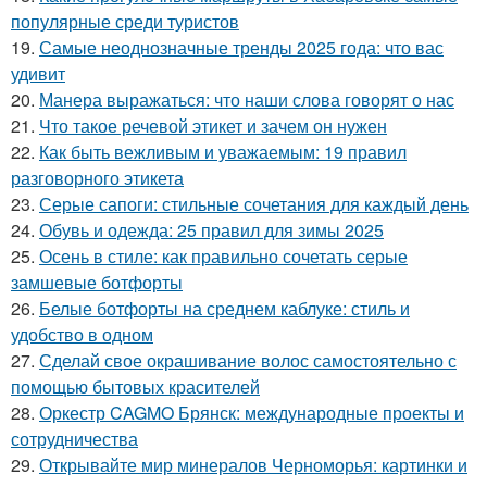
популярные среди туристов
19.
Самые неоднозначные тренды 2025 года: что вас
удивит
20.
Манера выражаться: что наши слова говорят о нас
21.
Что такое речевой этикет и зачем он нужен
22.
Как быть вежливым и уважаемым: 19 правил
разговорного этикета
23.
Серые сапоги: стильные сочетания для каждый день
24.
Обувь и одежда: 25 правил для зимы 2025
25.
Осень в стиле: как правильно сочетать серые
замшевые ботфорты
26.
Белые ботфорты на среднем каблуке: стиль и
удобство в одном
27.
Сделай свое окрашивание волос самостоятельно с
помощью бытовых красителей
28.
Оркестр CAGMO Брянск: международные проекты и
сотрудничества
29.
Открывайте мир минералов Черноморья: картинки и