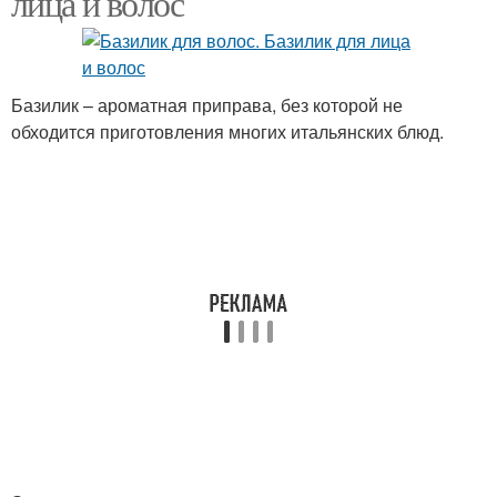
лица и волос
Базилик для красивых
Маски с базиликом
Базилик – ароматная приправа, без которой не
локонов
обходится приготовления многих итальянских блюд.
Базилик для
Продукты из базилика
тонирования