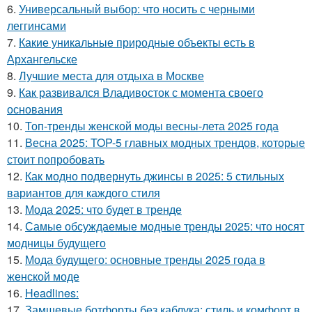
6.
Универсальный выбор: что носить с черными
леггинсами
7.
Какие уникальные природные объекты есть в
Архангельске
8.
Лучшие места для отдыха в Москве
9.
Как развивался Владивосток с момента своего
основания
10.
Топ-тренды женской моды весны-лета 2025 года
11.
Весна 2025: TOP-5 главных модных трендов, которые
стоит попробовать
12.
Как модно подвернуть джинсы в 2025: 5 стильных
вариантов для каждого стиля
13.
Мода 2025: что будет в тренде
14.
Самые обсуждаемые модные тренды 2025: что носят
модницы будущего
15.
Мода будущего: основные тренды 2025 года в
женской моде
16.
Headlines:
17.
Замшевые ботфорты без каблука: стиль и комфорт в