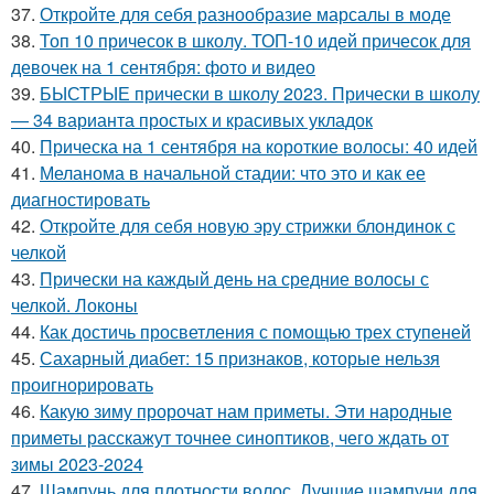
37.
Откройте для себя разнообразие марсалы в моде
38.
Топ 10 причесок в школу. ТОП-10 идей причесок для
девочек на 1 сентября: фото и видео
39.
БЫСТРЫЕ прически в школу 2023. Прически в школу
— 34 варианта простых и красивых укладок
40.
Прическа на 1 сентября на короткие волосы: 40 идей
41.
Меланома в начальной стадии: что это и как ее
диагностировать
42.
Откройте для себя новую эру стрижки блондинок с
челкой
43.
Прически на каждый день на средние волосы с
челкой. Локоны
44.
Как достичь просветления с помощью трех ступеней
45.
Сахарный диабет: 15 признаков, которые нельзя
проигнорировать
46.
Какую зиму пророчат нам приметы. Эти народные
приметы расскажут точнее синоптиков, чего ждать от
зимы 2023-2024
47.
Шампунь для плотности волос. Лучшие шампуни для