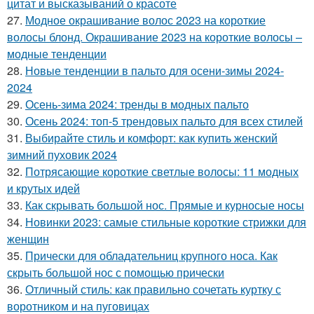
цитат и высказываний о красоте
27.
Модное окрашивание волос 2023 на короткие
волосы блонд. Окрашивание 2023 на короткие волосы –
модные тенденции
28.
Новые тенденции в пальто для осени-зимы 2024-
2024
29.
Осень-зима 2024: тренды в модных пальто
30.
Осень 2024: топ-5 трендовых пальто для всех стилей
31.
Выбирайте стиль и комфорт: как купить женский
зимний пуховик 2024
32.
Потрясающие короткие светлые волосы: 11 модных
и крутых идей
33.
Как скрывать большой нос. Прямые и курносые носы
34.
Новинки 2023: самые стильные короткие стрижки для
женщин
35.
Прически для обладательниц крупного носа. Как
скрыть большой нос с помощью прически
36.
Отличный стиль: как правильно сочетать куртку с
воротником и на пуговицах