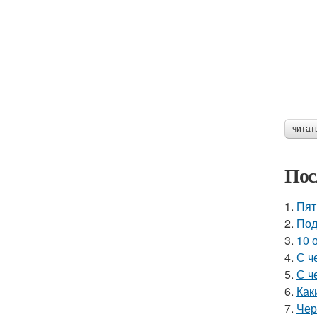
читат
Пос
1.
Пят
2.
Под
3.
10 
4.
С ч
5.
С ч
6.
Как
7.
Чер