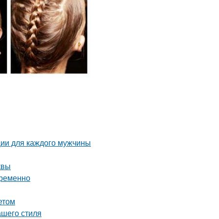
ции для каждого мужчины
квы
временно
етом
ашего стиля