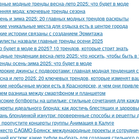
вные модные тренды весна-лето 2025: что будет в моде
нняя мода: ключевые тренды сезона
ень и зима 2025: 20 главных модных трендов раскрыты
кие уникальные места для отдыха есть в центре города
кие истории связаны с созданием Эрмитажа
илисты назвали главные тренды осени 2025
о будет в моде в 2025? 10 трендов, которые стоит знать
дные тенденции весна-лето 2025: что носить, чтобы быть в
енды осень-зима 2025: что будет в моде
рокие джинсы с подворотами: главная модная тенденция 
сна и лето 2025: 20 ключевых трендов, которые изменят ва
кие необычные музеи есть в Красноярске, и чем они привл
чем разница между смартфоном и планшетом
сокие ботфорты на шпильке: стильные сочетания для кажд
креты идеального блонда: как достичь блестящих и здоров
ань блондинкой изнутри: проверенные способы и рецепты
 пропустите концерты группы Анимация в Калуге
кестр CAGMO Брянск: международные проекты и сотрудни
ний костюм: какие туфли выбрать для создания стильного 