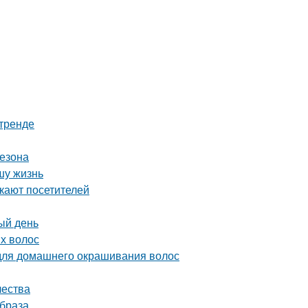
 тренде
сезона
шу жизнь
екают посетителей
ый день
ых волос
 для домашнего окрашивания волос
чества
образа