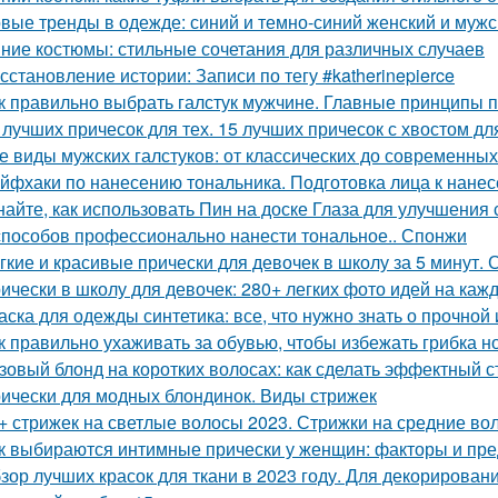
вые тренды в одежде: синий и темно-синий женский и мужс
ние костюмы: стильные сочетания для различных случаев
сстановление истории: Записи по тегу #katherinepierce
к правильно выбрать галстук мужчине. Главные принципы п
 лучших причесок для тех. 15 лучших причесок с хвостом д
е виды мужских галстуков: от классических до современных
йфхаки по нанесению тональника. Подготовка лица к нане
найте, как использовать Пин на доске Глаза для улучшения 
способов профессионально нанести тональное.. Спонжи
гкие и красивые прически для девочек в школу за 5 минут.
ически в школу для девочек: 280+ легких фото идей на каж
аска для одежды синтетика: все, что нужно знать о прочной
к правильно ухаживать за обувью, чтобы избежать грибка н
зовый блонд на коротких волосах: как сделать эффектный с
ически для модных блондинок. Виды стрижек
+ стрижек на светлые волосы 2023. Стрижки на средние во
к выбираются интимные прически у женщин: факторы и пр
зор лучших красок для ткани в 2023 году. Для декорирован