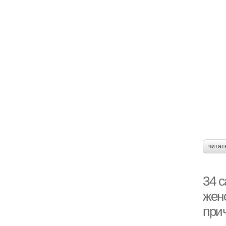
читат
34 
жен
при