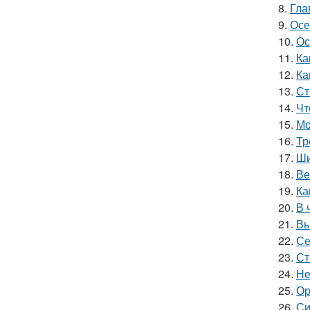
8.
Гла
9.
Осе
10.
Ос
11.
Ка
12.
Ка
13.
Ст
14.
Чт
15.
Мо
16.
Тр
17.
Ши
18.
Ве
19.
Ка
20.
В 
21.
Вы
22.
Се
23.
Ст
24.
Не
25.
Ор
26.
Си