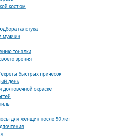
кой костюм
одбора галстука
ля мужчин
сению тоналки
своего зрения
 Секреты быстрых причесок
дый день
 и долговечной окраске
огтей
тиль
лосы для женщин после 50 лет
едпочтения
ия