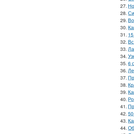
27.
Но
28.
Си
29.
Во
30.
Ка
31.
15
32.
Вс
33.
Ла
34.
Уз
35.
6 
36.
Ле
37.
Пр
38.
Кр
39.
Ка
40.
Ро
41.
Пр
42.
50
43.
Ка
44.
Об