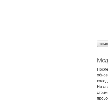
читат
Мод
После
обнов
холод
Но ст
стриж
пробо