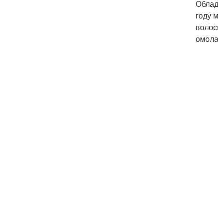
Облад
году 
волос
омола