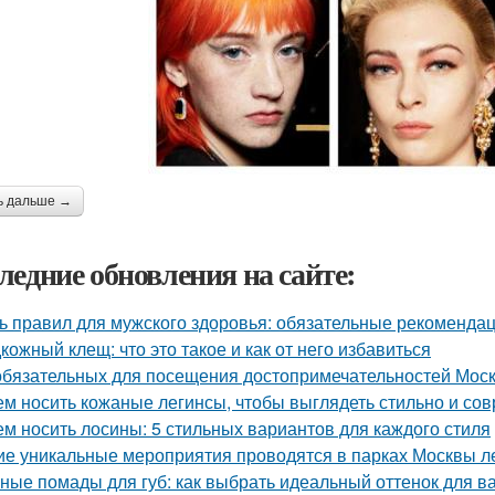
ь дальше →
ледние обновления на сайте:
ь правил для мужского здоровья: обязательные рекоменда
кожный клещ: что это такое и как от него избавиться
обязательных для посещения достопримечательностей Мос
ем носить кожаные легинсы, чтобы выглядеть стильно и со
ем носить лосины: 5 стильных вариантов для каждого стиля
ие уникальные мероприятия проводятся в парках Москвы л
ные помады для губ: как выбрать идеальный оттенок для в