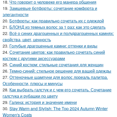
18.
Что говорит о человеке его манера общения
19.
Замшевые ботфорты: сочетание комфорта и
элегантности
20.
Ботфорты: как правильно сочетать их с одеждой
21.
БЛОНД из темных волос за 1 раз: как это сделать
22.
Всё о синих драгоценных и полудрагоценных камнях:
свойства, цвет, ценность
23.
Голубые драгоценные камни: оттенки и виды
24.
Сочетание цветов: как правильно сочетать синий
костюм с другими аксессуарами
25.
Синий костюм: стильные сочетания для женщин
26.
Темно-синий: стильное решение для вашей одежды
27.
Оттеночные шампуни для волос лореаль палитра.
Особенности, плюсы и минусы
28.
Как выбрать галстук и с чем его сочетать. Сочетание
галстука и рубашки по цвету
29.
Галина: история и значение имени
30.
Stay Warm and Stylish: The Top 2024 Autumn Winter
Women's Coats