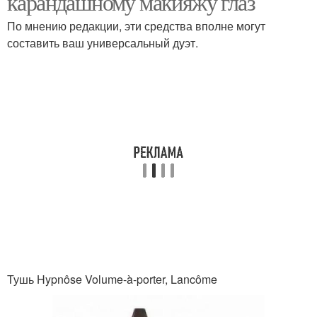
карандашному макияжу глаз
По мнению редакции, эти средства вполне могут
составить ваш универсальный дуэт.
Макияж для блондинок
Ошибки в макияже
Правильный макияж
Вечерний макияж
Макияж для
Повседневный макияж
обладательниц
Тушь Hypnôse Volume-à-porter, Lancôme
Поэтапный макияж
Пошаговый макияж