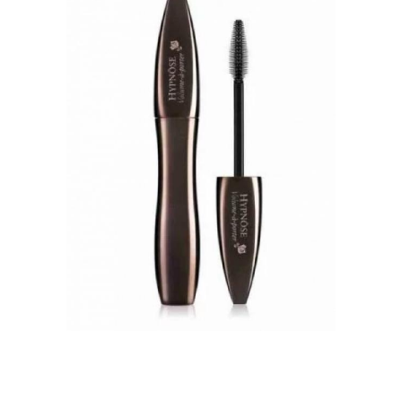
Нюдовый макияж
Стрелки для макияжа
Макияж со стрелками
Нежный макияж
Профессиональный
Необычный макияж
макияж
Макияж в домашних
Быстрый макияж
условиях