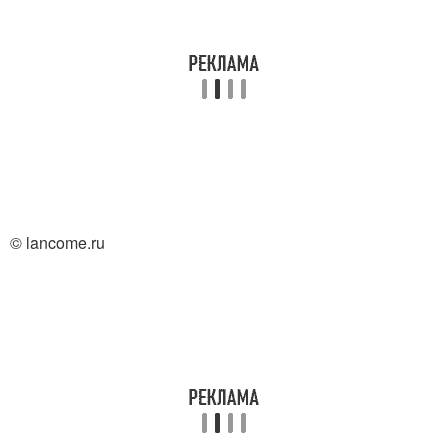
Яркий макияж
Макияж для глаз
Хороший макияж
Макияж в технике
© lancome.ru
Макияж в нежных
Макияж со стрелкой
оттенках
Макияж для
Макияж с черной
начинающих
стрелкой
визажистов