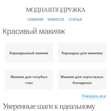
МОДНАЯ ПОДРУЖКА
главная
новости
статьи
Красивый макияж
Карандашный макияж
Карандаш для макияжа
Макияж для голубых
Макияж для сероглазых
глаз
блондинок
Показать все
Уверенные шаги к идеальному
Макияж для серо-
Сочетания для
голубых глаз
вечернего макияжа