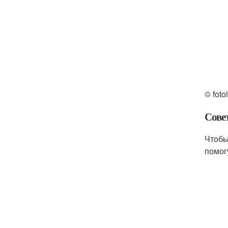
© foto
Сове
Чтобы
помог