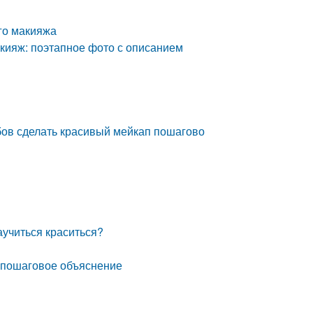
го макияжа
кияж: поэтапное фото с описанием
бов сделать красивый мейкап пошагово
аучиться краситься?
: пошаговое объяснение