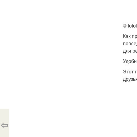
© foto
Как п
повсе
для р
Удобн
Этот 
друзь
⇦