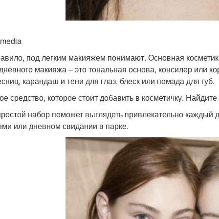
imedia
равило, под легким макияжем понимают. Основная косметик
дневного макияжа – это тональная основа, консилер или ко
есниц, карандаш и тени для глаз, блеск или помада для губ.
ое средство, которое стоит добавить в косметичку. Найдит
простой набор поможет выглядеть привлекательно каждый ден
ями или дневном свидании в парке.