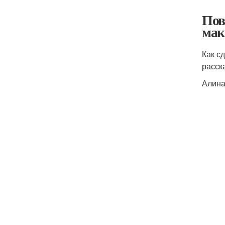
Пов
мак
Как с
расск
Алина