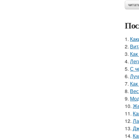
читат
Пос
1.
Как
2.
Вит
3.
Как
4.
Лег
5.
С ч
6.
Луч
7.
Как
8.
Вес
9.
Мод
10.
Же
11.
Ка
12.
Ла
13.
Дж
14.
Ка