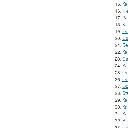
15.
Ка
16.
Чи
17.
Ра
18.
Ка
19.
Ос
20.
Се
21.
Бе
22.
Ка
23.
Си
24.
Ка
25.
Ос
26.
Ос
27.
Ос
28.
St
29.
Ка
30.
Ка
31.
Ка
32.
Вс
33.
Со