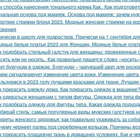
и способа нанесения тонального крема Как.. Как подготови
нальная основа под макияж. Основа под макияж: зачем нуж
роткие стрижки блонд 2023. Модные женские стрижки на кор
овения
ически в школу для подростков. Прически на 1 сентября дл
дные белые платья 2023 для Женщин. Модные белые платья
к подобрать стильный галстук для женщины: проверенные 
сить или не носить.. Как правильно пишется слово «носить»
ет бургунди в одежде. Бургунди – чарующий цвет для роск
чем сигнализирует изменение цвета кожи. Изменение цвета
льзуемся в 2023 голу лучшими красками для ткани. Лучшие 
к покрасить одежду дома. Как покрасить одежду в машинке
к одеваться женщинам с типом фигуры. Одежда для типа ф
к подобрать одежду для фигуры типа. Какая одежда подход
бирай стиль: самые популярные виды мужских галстуков н
креты женского здоровья: как правильно ухаживать за соб
чему чернеет палец под серебряным кольцом. Причины во
к покрасить плащевую ткань в домашних условиях. Как и че