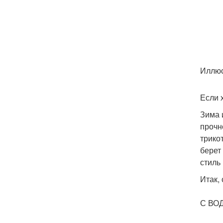
Иллюс
Если 
Зима 
прочн
трико
берет
стиль 
Итак,
⠀
С ВО