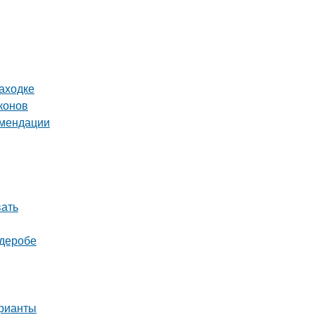
аходке
конов
омендации
вать
рдеробе
арианты