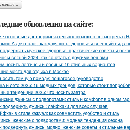
ь дальше →
ледние обновления на сайте:
ие основные достопримечательности можно посмотреть в Н
амин А для волос: как улучшить здоровье и внешний вид ло
 поддержать мужское здоровье: практические советы и рек
инсы весной 2024: как сочетать с другими вещами
ем носить леггинсы и лосины: 10 стильных вариантов
шие места для отдыха в Москве
 носить темную помаду: пошаговое руководство
на и лето 2025: 15 модных трендов, которые стоит попробо
ные тенденции 2025: что носить завтра
нские джинсы с подворотами: стиль и комфорт в одном га
к подвернуть джинсы: лайфхаки для всех случаев
йфхак в стиле кэжуал: как совместить удобство и стиль
инсы женские с подворотами: модная тенденция сезона
к подвернуть джинсы модно: женские советы и стильные в