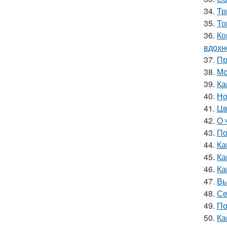
34.
Тр
35.
То
36.
Ко
вдохн
37.
Пр
38.
Мо
39.
Ка
40.
Но
41.
Цв
42.
О 
43.
По
44.
Ка
45.
Ка
46.
Ка
47.
Вы
48.
Се
49.
По
50.
Ка