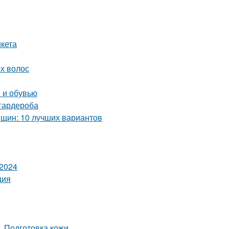
икета
ых волос
и и обувью
 гардероба
нщин: 10 лучших вариантов
 2024
ция
. Подготовка кожи