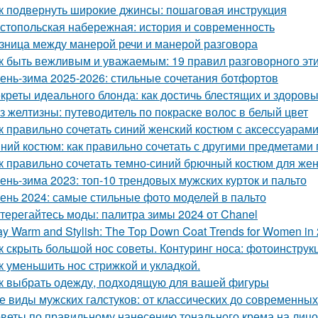
к подвернуть широкие джинсы: пошаговая инструкция
стопольская набережная: история и современность
зница между манерой речи и манерой разговора
к быть вежливым и уважаемым: 19 правил разговорного эт
ень-зима 2025-2026: стильные сочетания ботфортов
креты идеального блонда: как достичь блестящих и здоров
з желтизны: путеводитель по покраске волос в белый цвет
к правильно сочетать синий женский костюм с аксессуарам
ний костюм: как правильно сочетать с другими предметами
к правильно сочетать темно-синий брючный костюм для же
ень-зима 2023: топ-10 трендовых мужских курток и пальто
ень 2024: самые стильные фото моделей в пальто
терегайтесь моды: палитра зимы 2024 от Chanel
ay Warm and Stylish: The Top Down Coat Trends for Women in
к скрыть большой нос советы. Контуринг носа: фотоинструк
к уменьшить нос стрижкой и укладкой.
к выбрать одежду, подходящую для вашей фигуры
е виды мужских галстуков: от классических до современных
веты по правильному нанесению тонального крема на лицо