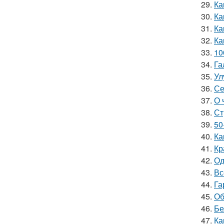
29.
Ка
30.
Ка
31.
Ка
32.
Ка
33.
10
34.
Га
35.
Ул
36.
Се
37.
О 
38.
Ст
39.
50
40.
Ка
41.
Кр
42.
Од
43.
Вс
44.
Га
45.
Об
46.
Бе
47.
Ка