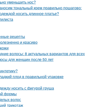
льно уменьшить нос?
Наносим тональный крем правильно пошагово:
 одеждой носить длинное платье?
стилиста
енные рецепты
болезненно и красиво
 кожи
дние волосы: 8 актуальных вариантов для всех
лосы для женщин после 50 лет
синтетику?
ладкий плод в правильной упаковке
одежду носить с фигурой груша
ной формы
белых волос
вший трикотаж