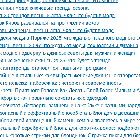
ть ли природные достопримечательности в Москве
енняя мода: ключевые тренды сезона
п-20 трендов весны и лета 2025: что будет в моде
Как Киров развивался на протяжении веков
авные тренды весны-лета 2025: что будет в моде
деля моды в Париже 2025: что ждать от главного модного 
енды весны 2025: что ждать от моды, технологий и дизайна
к модно подвернуть джинсы: советы для мужчин и женщин
дные женские джинсы 2025: что будет в тренде
к антитренды становятся главными трендами
обные и стильные: как выбрать женские джинсы с отворота
стопольская набережная: история и современность
креты Приятного Голоса: Как Делать Свой Голос Милым и 
тфорты: как правильно сочетать их с одеждой
к сочетать ботфорты замшевые на каблуке с разными наря
зопасный и эффективный способ стать блондом в домашни
бери свой драгоценный камень: кем вы являетесь в мире г
еальный серебристый блонд для коротких волос: подбор от
ень короткие стрижки для блондинок. Стрижка пикси для бл