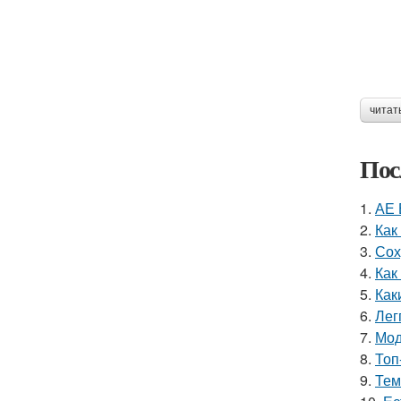
читат
Пос
1.
АЕ 
2.
Как
3.
Сох
4.
Как
5.
Как
6.
Лег
7.
Мод
8.
Топ
9.
Тем