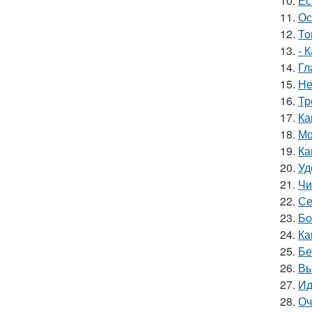
10.
Ес
11.
Ос
12.
То
13.
- 
14.
Гл
15.
Не
16.
Тр
17.
Ка
18.
Мо
19.
Ка
20.
Уд
21.
Чи
22.
Се
23.
Бо
24.
Ка
25.
Бе
26.
Вы
27.
Ид
28.
Оч