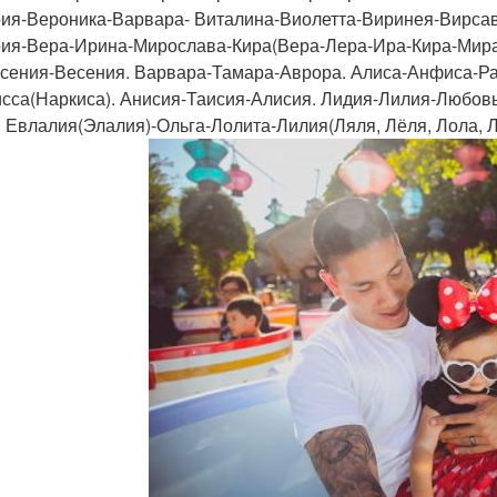
ия-Вероника-Варвара- Виталина-Виолетта-Виринея-Вирсав
ия-Вера-Ирина-Мирослава-Кира(Вера-Лера-Ира-Кира-Мира)
сения-Весения. Варвара-Тамара-Аврора. Алиса-Анфиса-Ра
сса(Наркиса). Анисия-Таисия-Алисия. Лидия-Лилия-Любов
. Евлалия(Элалия)-Ольга-Лолита-Лилия(Ляля, Лёля, Лола, Л