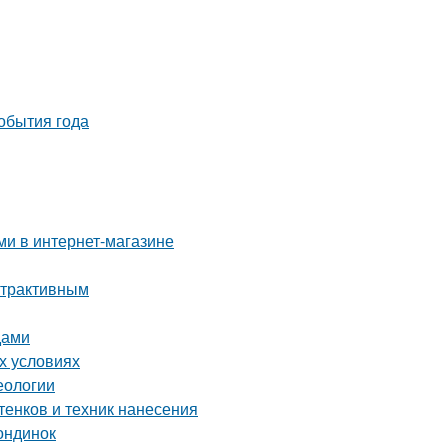
события года
ми в интернет-магазине
Атрактивным
дами
х условиях
еологии
тенков и техник нанесения
ондинок