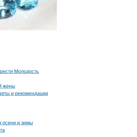
брести Молодость
й жены
оветы и рекомендации
я осени и зимы
та