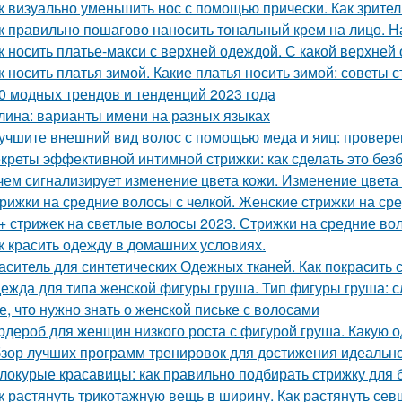
к визуально уменьшить нос с помощью прически. Как зрите
к правильно пошагово наносить тональный крем на лицо. 
к носить платье-макси с верхней одеждой. С какой верхней
к носить платья зимой. Какие платья носить зимой: советы 
0 модных трендов и тенденций 2023 года
лина: варианты имени на разных языках
учшите внешний вид волос с помощью меда и яиц: провер
креты эффективной интимной стрижки: как сделать это без
чем сигнализирует изменение цвета кожи. Изменение цвета
рижки на средние волосы с челкой. Женские стрижки на сре
+ стрижек на светлые волосы 2023. Стрижки на средние во
к красить одежду в домашних условиях.
аситель для синтетических Одежных тканей. Как покрасить 
ежда для типа женской фигуры груша. Тип фигуры груша: с
е, что нужно знать о женской письке с волосами
рдероб для женщин низкого роста с фигурой груша. Какую 
зор лучших программ тренировок для достижения идеаль
локурые красавицы: как правильно подбирать стрижку для 
к растянуть трикотажную вещь в ширину. Как растянуть се