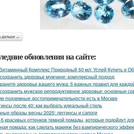
ь дальше →
ледние обновления на сайте:
Витаминный Комплекс Природный 50 мл: Успей Купить и О
 сохранить здоровье мужчине: комплексный подход
раните здоровье вашего мужа: 5 важных правил для каждо
 сохранить мужское репродуктивное здоровье: основные с
ие подземные достопримечательности есть в Москве
гинсы после 40: как выбрать идеальный стиль
ные образы весны 2025: леггинсы и сапоги
-5 красивых оттенков темной помады, которые подойдут дл
ная помада: как сделать макияж без вампирического эффек