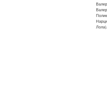
Валер
Валер
Полик
Нарци
Лола)