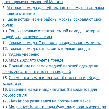
достопримечательностей Москвы
8.
Матовая помада для губ темная: почему она сталаом
в вашем макияже
9.
Какие исторические районы Москвы сохраняют свой
облик
10.
Топ-5 красивых оттенков темной помады, которые
подойдут для осени и зимы
11.
Темная помада: 7 правил для идеального макияжа
12.
Темная помада: как освоить модный тренд и
выглядеть уверенно
13.
Мода 2025: что будет в тренде
14.
Полный гид по самой модной верхней одежде на
осень 2024: топ-10 стильных моделей
15.
С чем носить макси-платья: 10 стильных идей для
каждого дня
16.
Весенние макси и миди-платья: 8 вариантов для
любого стиля
17.
- Как Киров развивался на протяжении веков
18.
Мода 2025: Какие тренды будут лидировать через три