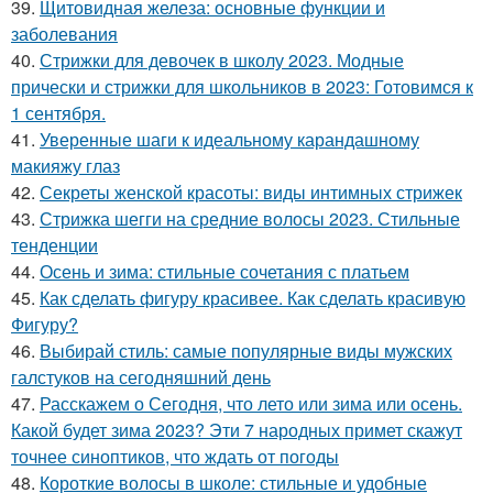
39.
Щитовидная железа: основные функции и
заболевания
40.
Стрижки для девочек в школу 2023. Модные
прически и стрижки для школьников в 2023: Готовимся к
1 сентября.
41.
Уверенные шаги к идеальному карандашному
макияжу глаз
42.
Секреты женской красоты: виды интимных стрижек
43.
Стрижка шегги на средние волосы 2023. Стильные
тенденции
44.
Осень и зима: стильные сочетания с платьем
45.
Как сделать фигуру красивее. Как сделать красивую
Фигуру?
46.
Выбирай стиль: самые популярные виды мужских
галстуков на сегодняшний день
47.
Расскажем о Сегодня, что лето или зима или осень.
Какой будет зима 2023? Эти 7 народных примет скажут
точнее синоптиков, что ждать от погоды
48.
Короткие волосы в школе: стильные и удобные