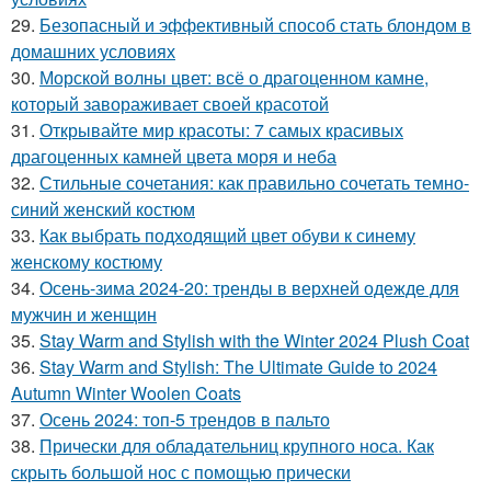
29.
Безопасный и эффективный способ стать блондом в
домашних условиях
30.
Морской волны цвет: всё о драгоценном камне,
который завораживает своей красотой
31.
Открывайте мир красоты: 7 самых красивых
драгоценных камней цвета моря и неба
32.
Стильные сочетания: как правильно сочетать темно-
синий женский костюм
33.
Как выбрать подходящий цвет обуви к синему
женскому костюму
34.
Осень-зима 2024-20: тренды в верхней одежде для
мужчин и женщин
35.
Stay Warm and Stylish with the Winter 2024 Plush Coat
36.
Stay Warm and Stylish: The Ultimate Guide to 2024
Autumn Winter Woolen Coats
37.
Осень 2024: топ-5 трендов в пальто
38.
Прически для обладательниц крупного носа. Как
скрыть большой нос с помощью прически