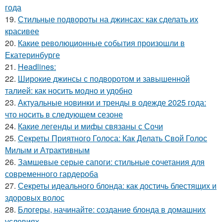
года
19.
Стильные подвороты на джинсах: как сделать их
красивее
20.
Какие революционные события произошли в
Екатеринбурге
21.
Headlines:
22.
Широкие джинсы с подворотом и завышенной
талией: как носить модно и удобно
23.
Актуальные новинки и тренды в одежде 2025 года:
что носить в следующем сезоне
24.
Какие легенды и мифы связаны с Сочи
25.
Секреты Приятного Голоса: Как Делать Свой Голос
Милым и Атрактивным
26.
Замшевые серые сапоги: стильные сочетания для
современного гардероба
27.
Секреты идеального блонда: как достичь блестящих и
здоровых волос
28.
Блогеры, начинайте: создание блонда в домашних
условиях