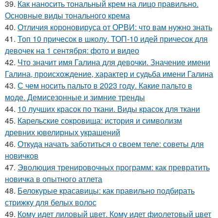
39.
Как наносить тональный крем на лицо правильно.
Основные виды тонального крема
40.
Отличия короновируса от ОРВИ: что вам нужно знать
41.
Топ 10 причесок в школу. ТОП-10 идей причесок для
девочек на 1 сентября: фото и видео
42.
Что значит имя Галина для девочки. Значение имени
Галина, происхождение, характер и судьба имени Галина
43.
С чем носить пальто в 2023 году. Какие пальто в
моде. Демисезонные и зимние тренды
44.
10 лучших красок по ткани. Виды красок для ткани
45.
Карельские сокровища: история и символизм
древних ювелирных украшений
46.
Откуда начать заботиться о своем теле: советы для
новичков
47.
Эволюция тренировочных программ: как превратить
новичка в опытного атлета
48.
Белокурые красавицы: как правильно подбирать
стрижку для белых волос
49.
Кому идет лиловый цвет. Кому идет фиолетовый цвет