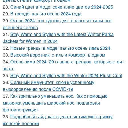
28.
Синий цвет в моде: сочетание цветов 2024-2025
29.
В тренде: пальто осень 2024 года
30.
Осень 2024: топ курток для теплого и стильного
осеннего сезона
31.
Stay Warm and Stylish with the Latest Winter Parka
Jackets for Women in 2024
32.
Новые тренды в моде: пальто осень зима 2024
33.
Высокий воротник: стиль и комфорт в одном
34.
Осень-зима 2024: 20 главных трендов, которые стоит
знать
35.
Stay Warm and Stylish with the Winter 2024 Plush Coat
36.
Сильный иммунитет: ключ к успешному
выздоровлению после COVID-19
37.
Как зрительно уменьшить нос. Как с помощью
макияжа уменьшить широкий нос: пошаговая
фотоинструкция
38.
Подробный гайд: как сделать интимную стрижку
женской полоски