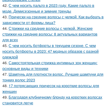
42.
С чем носить пальто в 2023 году. Какие пальто в
моде. Демисезонные и зимние тренды
43.
Прически на средние волосы с челкой. Как выбрать в
зависимости от формы лица?
44.
Стрижки на средние волосы с челкой. Женские
стрижки на средние волосы: 8 актуальных вариантов
для всех
45.
С чем носить ботфорты в текущем сезоне. С чем
носить ботфорты в 2023: 47 модных образов с разной
одеждой
46.
Самостоятельная стрижка интимных зон женщин:
основные виды и техники
47.
Шампунь для плотности волос. Лучшие шампуни для
тонких волос 2023
48.
17 потрясающих причесок на короткие волосы для
женщин
49.
Благодаря клубничному блонду на коротких волосах
становится легче