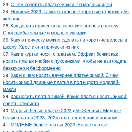
33.
С чем сочетать платье-макси: 10 модных идей
34.
Новинки 2023: самые стильные короткие стрижки для
женщин
35.
Как делать прически на короткие волосы в школу.
Сногсшибательные и модные укладки
36.
Какую прическу можно сделать на короткие волосы в
школу. Хвостики и прически из них
37.
Какие куртки носят с платьем. Эффект бочки: как
носить платья и юбки с пуховиками, чтобы не выглядеть
безвкусно и бесформенно
38.
Как и с чем носить вечернее платье зимой. С чем
носить зимой длинные платья в пол и фото моделей-
макси
39.
Как носить платья зимой. Какие платья носить зимой:
советы стилиста
40.
Модные белые платья 2023 для Женщин. Модные
белые платья 2023–2024 года: тенденции и новинки
41.
МОДНЫЕ белые платья 2023. Белое платье:
разнообразие стилей