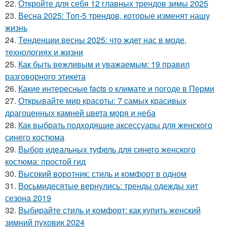
22.
Откройте для себя 12 главных трендов зимы 2025
23.
Весна 2025: Топ-5 трендов, которые изменят нашу
жизнь
24.
Тенденции весны 2025: что ждет нас в моде,
технологиях и жизни
25.
Как быть вежливым и уважаемым: 19 правил
разговорного этикета
26.
Какие интересные facts о климате и погоде в Перми
27.
Открывайте мир красоты: 7 самых красивых
драгоценных камней цвета моря и неба
28.
Как выбрать подходящие аксессуары для женского
синего костюма
29.
Выбор идеальных туфель для синего женского
костюма: простой гид
30.
Высокий воротник: стиль и комфорт в одном
31.
Восьмидесятые вернулись: тренды одежды хит
сезона 2019
32.
Выбирайте стиль и комфорт: как купить женский
зимний пуховик 2024