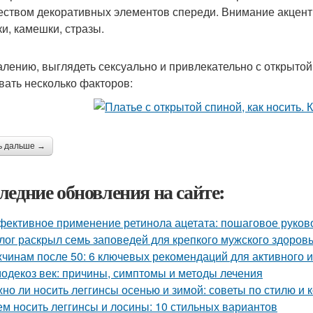
еством декоративных элементов спереди. Внимание акценти
ки, камешки, стразы.
алению, выглядеть сексуально и привлекательно с открыто
вать несколько факторов:
ь дальше →
ледние обновления на сайте:
ективное применение ретинола ацетата: пошаговое руков
лог раскрыл семь заповедей для крепкого мужского здоров
чинам после 50: 6 ключевых рекомендаций для активного и
одекоз век: причины, симптомы и методы лечения
но ли носить леггинсы осенью и зимой: советы по стилю и
ем носить леггинсы и лосины: 10 стильных вариантов