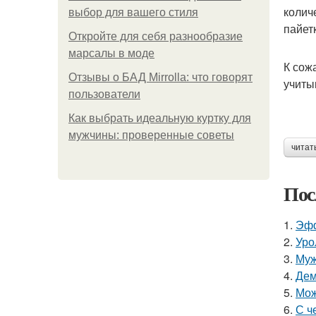
колич
выбор для вашего стиля
пайет
Откройте для себя разнообразие
марсалы в моде
К сож
Отзывы о БАД Mirrolla: что говорят
учиты
пользователи
Как выбрать идеальную куртку для
мужчины: проверенные советы
читат
Пос
1.
Эфф
2.
Уро
3.
Муж
4.
Дем
5.
Мож
6.
С ч