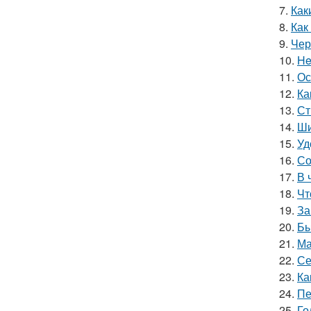
7.
Как
8.
Как
9.
Чер
10.
He
11.
Ос
12.
Ка
13.
Ст
14.
Ши
15.
Уд
16.
Со
17.
В 
18.
Чт
19.
За
20.
Бы
21.
Ма
22.
Се
23.
Ка
24.
Пе
25.
Го