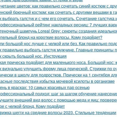
четание цветов: как правильно сочетать синий костюм с др
нский брючный костюм: как сочетать с другими вещами в г
к выбрать галстук и с чем его сочетать. Сочетание галстука 
офессиональный рейтинг накладных ресниц: 7 лучших вар
теночный шампунь Loreal Grey: секреты создания идеальног
пельный блонд на короткие волосы. Кому подойдет?
ли большой нос лучше с челкой или без. Как правильно под
к правильно выбрать галстук мужчине. Главные принципы п
к скрыть большой нос. Инструкция
кая прическа подойдет для маленького носа. Большой нос: 
к визуально улучшить форму лица прической. Стрижки по 
ически в школу для подростков. Прически на 1 сентября дл
асные последствия избытка мочевой ксилоты в организме
ень в красках: 10 самых красивых пар осенью
офессиональный подход: шаг за шагом обучение нанесения
учшите внешний вид волос с помощью меда и яиц: провер
ре с челкой блонд. Кому подойдет
рижка шегги на средние волосы 2023. Стильные тенденции