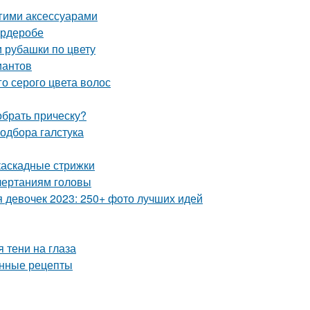
угими аксессуарами
ардеробе
и рубашки по цвету
иантов
о серого цвета волос
обрать прическу?
одбора галстука
каскадные стрижки
очертаниям головы
я девочек 2023: 250+ фото лучших идей
 тени на глаза
енные рецепты