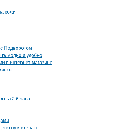
на кожи
ж
 с Подворотом
ить модно и удобно
ми в интернет-магазине
джинсы
о за 2.5 часа
дами
, что нужно знать