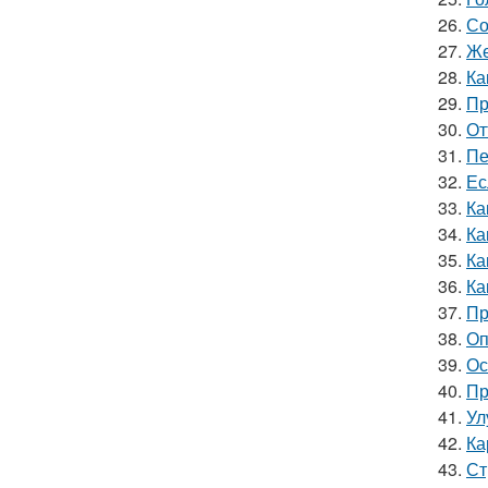
26.
Со
27.
Же
28.
Ка
29.
Пр
30.
От
31.
Пе
32.
Ес
33.
Ка
34.
Ка
35.
Ка
36.
Ка
37.
Пр
38.
Оп
39.
Ос
40.
Пр
41.
Ул
42.
Ка
43.
Ст