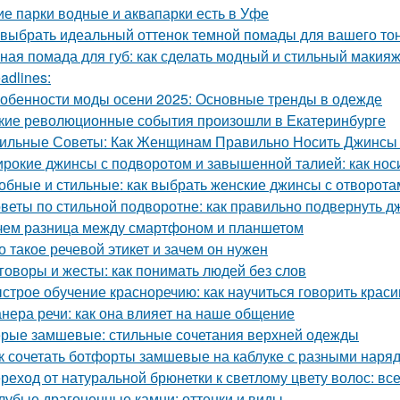
ие парки водные и аквапарки есть в Уфе
 выбрать идеальный оттенок темной помады для вашего то
ная помада для губ: как сделать модный и стильный макия
adlines:
обенности моды осени 2025: Основные тренды в одежде
кие революционные события произошли в Екатеринбурге
ильные Советы: Как Женщинам Правильно Носить Джинсы
рокие джинсы с подворотом и завышенной талией: как нос
обные и стильные: как выбрать женские джинсы с отворота
веты по стильной подворотне: как правильно подвернуть 
чем разница между смартфоном и планшетом
о такое речевой этикет и зачем он нужен
говоры и жесты: как понимать людей без слов
строе обучение красноречию: как научиться говорить красив
нера речи: как она влияет на наше общение
рые замшевые: стильные сочетания верхней одежды
к сочетать ботфорты замшевые на каблуке с разными наря
реход от натуральной брюнетки к светлому цвету волос: все
лубые драгоценные камни: оттенки и виды