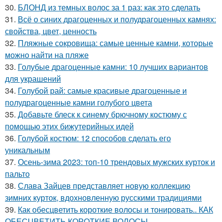
30.
БЛОНД из темных волос за 1 раз: как это сделать
31.
Всё о синих драгоценных и полудрагоценных камнях:
свойства, цвет, ценность
32.
Пляжные сокровища: самые ценные камни, которые
можно найти на пляже
33.
Голубые драгоценные камни: 10 лучших вариантов
для украшений
34.
Голубой рай: самые красивые драгоценные и
полудрагоценные камни голубого цвета
35.
Добавьте блеск к синему брючному костюму с
помощью этих бижутерийных идей
36.
Голубой костюм: 12 способов сделать его
уникальным
37.
Осень-зима 2023: топ-10 трендовых мужских курток и
пальто
38.
Слава Зайцев представляет новую коллекцию
зимних курток, вдохновленную русскими традициями
39.
Как обесцветить короткие волосы и тонировать.. КАК
ОБЕСЦВЕТИТЬ КОРОТКИЕ ВОЛОСЫ