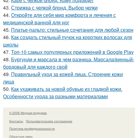
42.
Каре с челкой блонд. Кому подойдет
43.
Стрижка с челкой блонд. Выбор челки
44.
Откройте для себя мир комфорта и лечения с
медицинской ванной для ног
45.
Платье-пальто: стильные сочетания для любой сезон
46.
Как создать стильный пучок на коротких волосах для
школы
47.
Топ-10 самых популярных приложений в Google Play
48.
Бургунди и марсала в чем разница. Марсала/винный-
бордовый для каждого свой
49.
Правильный уход за кожей лица. Строение кожи
лица
50.
Как ухаживать за новой обувью из гладкой кожи.
Особенности ухода за разными материалами
© 2026 Модная подружка
Контакты
Пользовательское соглашение
Политика конфидециальности
Обратная связь