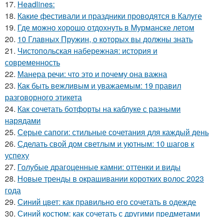
17.
Headlines:
18.
Какие фестивали и праздники проводятся в Калуге
19.
Где можно хорошо отдохнуть в Мурманске летом
20.
10 Главных Пружин, о которых вы должны знать
21.
Чистопольская набережная: история и
современность
22.
Манера речи: что это и почему она важна
23.
Как быть вежливым и уважаемым: 19 правил
разговорного этикета
24.
Как сочетать ботфорты на каблуке с разными
нарядами
25.
Серые сапоги: стильные сочетания для каждый день
26.
Сделать свой дом светлым и уютным: 10 шагов к
успеху
27.
Голубые драгоценные камни: оттенки и виды
28.
Новые тренды в окрашивании коротких волос 2023
года
29.
Синий цвет: как правильно его сочетать в одежде
30.
Синий костюм: как сочетать с другими предметами