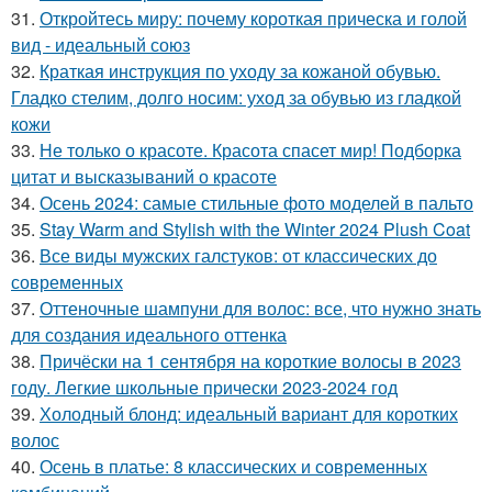
31.
Откройтесь миру: почему короткая прическа и голой
вид - идеальный союз
32.
Краткая инструкция по уходу за кожаной обувью.
Гладко стелим, долго носим: уход за обувью из гладкой
кожи
33.
Не только о красоте. Красота спасет мир! Подборка
цитат и высказываний о красоте
34.
Осень 2024: самые стильные фото моделей в пальто
35.
Stay Warm and Stylish with the Winter 2024 Plush Coat
36.
Все виды мужских галстуков: от классических до
современных
37.
Оттеночные шампуни для волос: все, что нужно знать
для создания идеального оттенка
38.
Причёски на 1 сентября на короткие волосы в 2023
году. Легкие школьные прически 2023-2024 год
39.
Холодный блонд: идеальный вариант для коротких
волос
40.
Осень в платье: 8 классических и современных