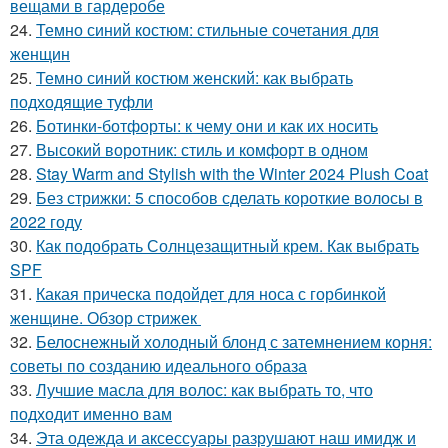
вещами в гардеробе
24.
Темно синий костюм: стильные сочетания для
женщин
25.
Темно синий костюм женский: как выбрать
подходящие туфли
26.
Ботинки-ботфорты: к чему они и как их носить
27.
Высокий воротник: стиль и комфорт в одном
28.
Stay Warm and Stylish with the Winter 2024 Plush Coat
29.
Без стрижки: 5 способов сделать короткие волосы в
2022 году
30.
Как подобрать Солнцезащитный крем. Как выбрать
SPF
31.
Какая прическа подойдет для носа с горбинкой
женщине. Обзор стрижек
32.
Белоснежный холодный блонд с затемнением корня:
советы по созданию идеального образа
33.
Лучшие масла для волос: как выбрать то, что
подходит именно вам
34.
Эта одежда и аксессуары разрушают наш имидж и