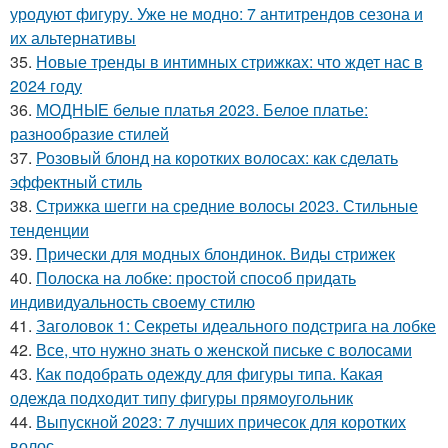
уродуют фигуру. Уже не модно: 7 антитрендов сезона и
их альтернативы
35.
Новые тренды в интимных стрижках: что ждет нас в
2024 году
36.
МОДНЫЕ белые платья 2023. Белое платье:
разнообразие стилей
37.
Розовый блонд на коротких волосах: как сделать
эффектный стиль
38.
Стрижка шегги на средние волосы 2023. Стильные
тенденции
39.
Прически для модных блондинок. Виды стрижек
40.
Полоска на лобке: простой способ придать
индивидуальность своему стилю
41.
Заголовок 1: Секреты идеального подстрига на лобке
42.
Все, что нужно знать о женской письке с волосами
43.
Как подобрать одежду для фигуры типа. Какая
одежда подходит типу фигуры прямоугольник
44.
Выпускной 2023: 7 лучших причесок для коротких
волос