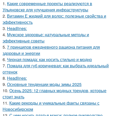
1.
Какие современные проекты реализуются в
Ульяновске для улучшения инфраструктуры
2.
Витамин Е жидкий для волос: полезные свойства и
эффективность
3.
Headlines:
4.
Мужское здоровье: натуральные методы и
эффективные советы
5.
7 принципов ежедневного рациона питания для
здоровья и энергии
6.
Черная помада: как носить стильно и модно
7.
Помада для губ коричневая: как выбрать идеальный
оттенок
8.
Headlines:
9.
Основные тенденции моды зимы 2025
10.
Осень 2025: 12 главных модных трендов, которые
стоит знать
11.
Какие рекорды и уникальные факты связаны с
Новосибирском
12.
С чем носить платья макси: полное руководство