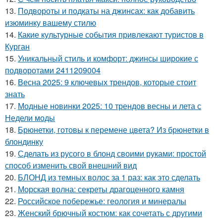
13.
Подвороты и подкаты на джинсах: как добавить
изюминку вашему стилю
14.
Какие культурные события привлекают туристов в
Курган
15.
Уникальный стиль и комфорт: джинсы широкие с
подворотами 2411209004
16.
Весна 2025: 9 ключевых трендов, которые стоит
знать
17.
Модные новинки 2025: 10 трендов весны и лета с
Недели моды
18.
Брюнетки, готовы к перемене цвета? Из брюнетки в
блондинку
19.
Сделать из русого в блонд своими руками: простой
способ изменить свой внешний вид
20.
БЛОНД из темных волос за 1 раз: как это сделать
21.
Морская волна: секреты драгоценного камня
22.
Российское побережье: геология и минералы
23.
Женский брючный костюм: как сочетать с другими