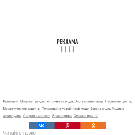
Категории:
Модные тренды
,
Устойчивая мода
,
Виртуальная мода
,
Неоновые цветы
,
Металлические акценты
,
Тенденции в устойчивой моде
,
Были в моде
,
Модные
аксессуары
,
Социальные сети
,
Яркие цветы
,
Смелые принты
Читайте также