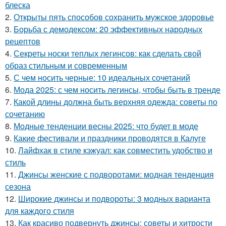
блеска
2.
Открыты пять способов сохранить мужское здоровье
3.
Борьба с демодексом: 20 эффективных народных
рецептов
4.
Секреты носки теплых легинсов: как сделать свой
образ стильным и современным
5.
С чем носить черные: 10 идеальных сочетаний
6.
Мода 2025: с чем носить легинсы, чтобы быть в тренде
7.
Какой длины должна быть верхняя одежда: советы по
сочетанию
8.
Модные тенденции весны 2025: что будет в моде
9.
Какие фестивали и праздники проводятся в Калуге
10.
Лайфхак в стиле кэжуал: как совместить удобство и
стиль
11.
Джинсы женские с подворотами: модная тенденция
сезона
12.
Широкие джинсы и подвороты: 3 модных варианта
для каждого стиля
13.
Как красиво подвернуть джинсы: советы и хитрости