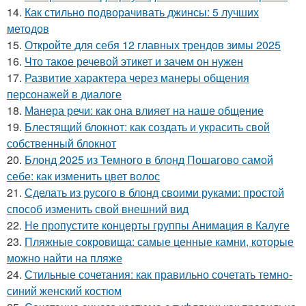
14.
Как стильно подворачивать джинсы: 5 лучших
методов
15.
Откройте для себя 12 главных трендов зимы 2025
16.
Что такое речевой этикет и зачем он нужен
17.
Развитие характера через манеры общения
персонажей в диалоге
18.
Манера речи: как она влияет на наше общение
19.
Блестящий блокнот: как создать и украсить свой
собственный блокнот
20.
Блонд 2025 из Темного в блонд Пошагово самой
себе: как изменить цвет волос
21.
Сделать из русого в блонд своими руками: простой
способ изменить свой внешний вид
22.
Не пропустите концерты группы Анимация в Калуге
23.
Пляжные сокровища: самые ценные камни, которые
можно найти на пляже
24.
Стильные сочетания: как правильно сочетать темно-
синий женский костюм