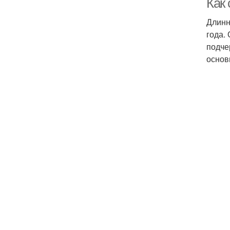
Как
Длинн
года.
подче
основ