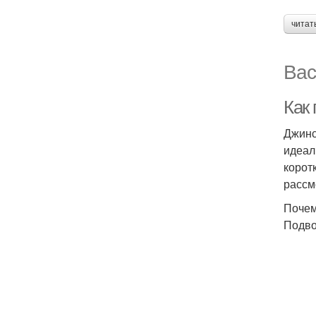
читат
Вас
Как
Джинс
идеал
корот
рассм
Почем
Подво