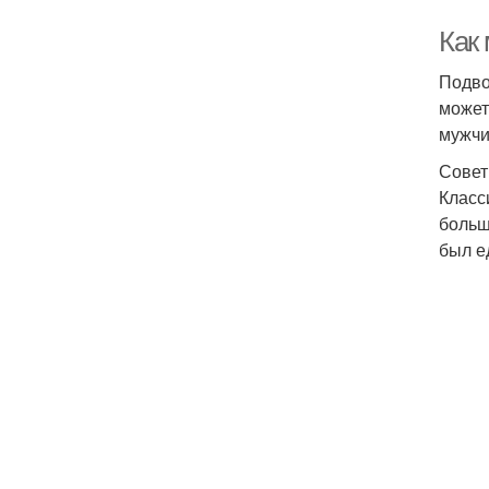
Как
Подво
может
мужчи
Совет
Класс
больш
был е