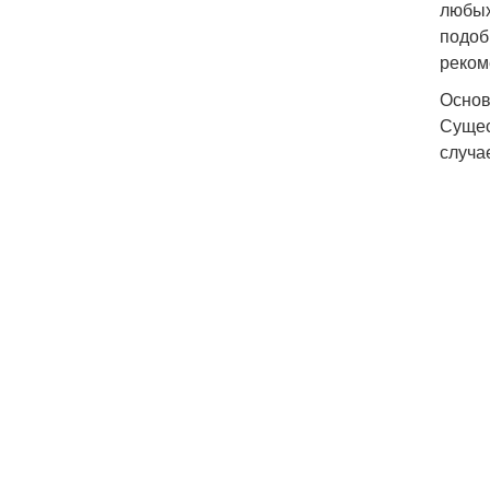
любых
подоб
реком
Основ
Сущес
случа