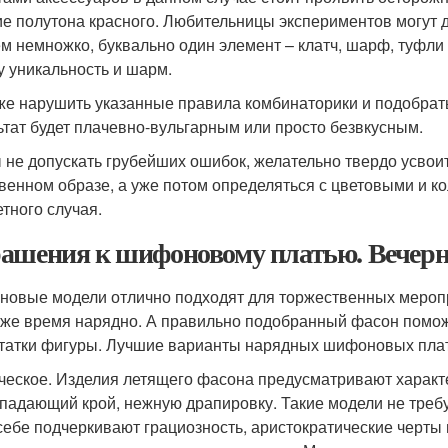
ие полутона красного. Любительницы экспериментов могут д
м немножко, буквально один элемент – клатч, шарф, туфли 
у уникальность и шарм.
же нарушить указанные правила комбинаторики и подобрать
ьтат будет плачевно-вульгарным или просто безвкусным.
 не допускать грубейших ошибок, желательно твердо усвои
венном образе, а уже потом определяться с цветовыми и 
етного случая.
ашения к шифоновому платью. Вечерн
овые модели отлично подходят для торжественных меропр
о же время нарядно. А правильно подобранный фасон помож
татки фигуры. Лучшие варианты нарядных шифоновых плат
ческое. Изделия летящего фасона предусматривают харак
падающий крой, нежную драпировку. Такие модели не требу
себе подчеркивают грациозность, аристократические черт