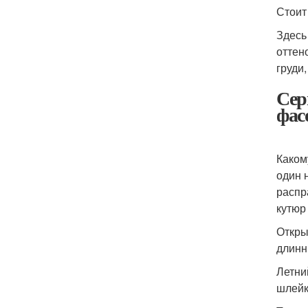
Стоит
Здесь
оттен
груди
Сер
фас
Каком
один 
распр
кутюр
Откры
длинн
Летни
шлейк