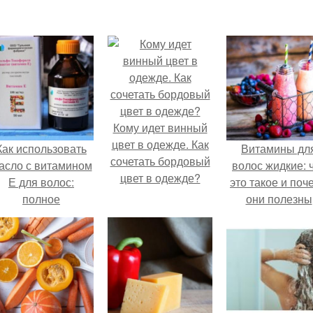
Кому идет винный
цвет в одежде. Как
Как использовать
Витамины дл
сочетать бордовый
асло с витамином
волос жидкие: 
цвет в одежде?
Е для волос:
это такое и поч
полное
они полезны
руководство