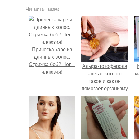
Читайте также
Прическа каре из
длинных волос.
Стрижка боб? Нет –
Альфа-токоферола
иллюзия!
ацетат: что это
м
такое и как он
помогает организму