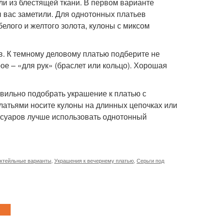
и из блестящей ткани. В первом варианте
ы вас заметили. Для однотонных платьев
елого и желтого золота, кулоны с миксом
в. К темному деловому платью подберите не
ое – «для рук» (браслет или кольцо). Хорошая
авильно подобрать украшение к платью с
латьями носите кулоны на длинных цепочках или
ессуаров лучше использовать однотонный
ктейльные варианты
,
Украшения к вечернему платью
,
Серьги под