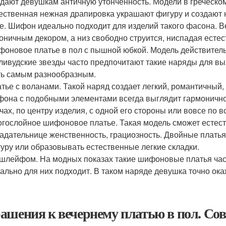
дают девушкам античную утонченность. Модели в греческом 
ественная нежная драпировка украшают фигуру и создают 
е. Шифон идеально подходит для изделий такого фасона. 
оничным декором, а низ свободно струится, ниспадая есте
оновое платье в пол с пышной юбкой. Модель действител
ливудские звезды часто предпочитают такие наряды для в
ь самым разнообразным.
тье с воланами. Такой наряд создает легкий, романтичный,
она с подобными элементами всегда выглядит гармонично 
чах, по центру изделия, с одной его стороны или вовсе по в
гослойное шифоновое платье. Такая модель сможет естест
адательнице женственность, грациозность. Двойные плать
уру или образовывать естественные легкие складки.
шлейфом. На модных показах такие шифоновые платья част
ально для них подходит. В таком наряде девушка точно ока
ашения к вечернему платью в пол. Сов