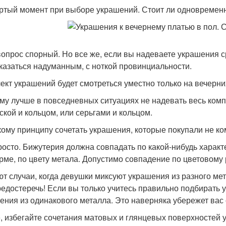
ртый момент при выборе украшений. Стоит ли одновременн
вопрос спорный. Но все же, если вы надеваете украшения ср
 казаться надуманным, с ноткой провинциальности.
ект украшений будет смотреться уместно только на вечерн
му лучше в повседневных ситуациях не надевать весь комп
ской и кольцом, или серьгами и кольцом.
кому принципу сочетать украшения, которые покупали не ко
росто. Бижутерия должна совпадать по какой-нибудь характ
рме, по цвету метала. Допустимо совпадение по цветовому
т случаи, когда девушки миксуют украшения из разного мет
редостеречь! Если вы только учитесь правильно подбирать
ения из одинакового металла. Это наверняка убережет вас 
, избегайте сочетания матовых и глянцевых поверхностей 