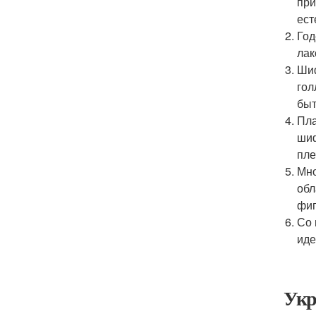
при
ест
Год
лак
Шиф
гол
быт
Пла
шиф
пле
Мно
обл
фиг
Со 
иде
Укр