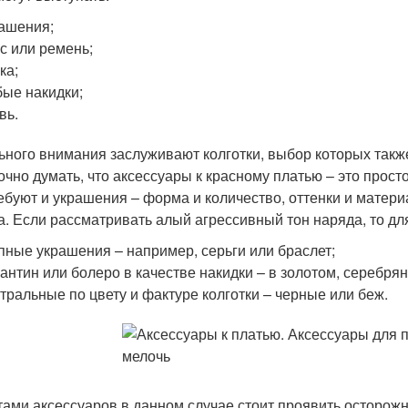
ашения;
с или ремень;
ка;
ые накидки;
вь.
ьного внимания заслуживают колготки, выбор которых также 
чно думать, что аксессуары к красному платью – это просто
ребуют и украшения – форма и количество, оттенки и матери
а. Если рассматривать алый агрессивный тон наряда, то д
пные украшения – например, серьги или браслет;
антин или болеро в качестве накидки – в золотом, серебря
тральные по цвету и фактуре колготки – черные или беж.
тами аксессуаров в данном случае стоит проявить осторожн