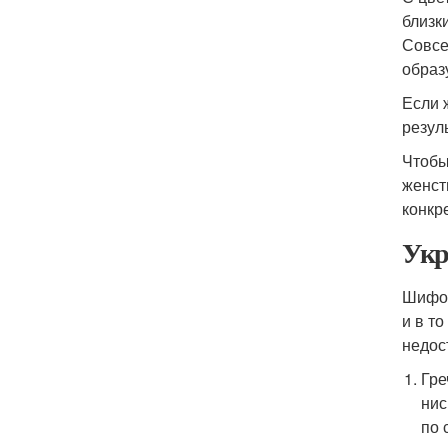
близк
Совсе
образ
Если 
резул
Чтобы
женст
конкр
Укр
Шифон
и в т
недос
Гре
нис
по 