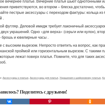
ое вечернее платье. Вечерние платья шьют однотонными ил
ения приветствуются, во втором – блеска достаточно, чтоб
айте пестрые аксессуары с переходом фактуры: кольца из б
й .
ой футляр. Деловой имидж требует лаконичный аксессуаро
 двух украшений. Одно «для верха» (серьги или кулон), втор
– брошь и ювелирные часы .
е с высоким вырезом. Непросто ответить на вопрос, как пр
канской проймой или горизонтальным вырезом. С такими п
 которые лежат поверх платья. Помните, что для таких акс
роб.
и:
Аксессуары к платью
,
Аксессуары для платья
,
Украшения к шифоновому платью
,
Ко
авилось? Поделитесь с друзьями!