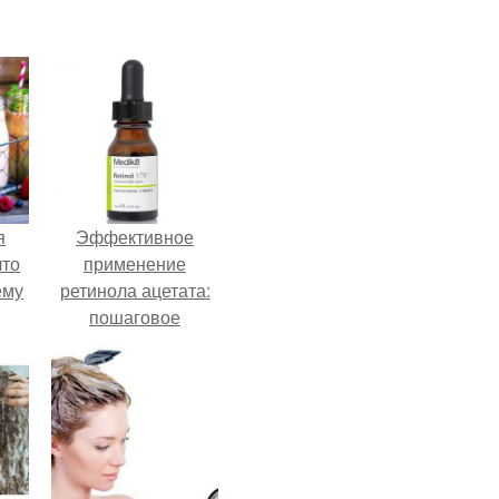
я
Эффективное
что
применение
ему
ретинола ацетата:
пошаговое
руководство