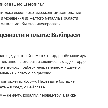
ти от вашего цветотипа?
если кожа имеет ярко выраженный желтоватый
 и украшения из желтого металла в области
й металл мог бы его нивелировать.
оценности и платье Выбираем
однице, у которой томится в гардеробе минимум
внимание на его развивающиеся складки, гордо
лны волос. Подбери неправильно – и даже от
рашения к платью по фасону:
е повторяет их форму. Надевайте большие
ета – в следующей главе.
– жемчугу, кораллу, перламутру, а также