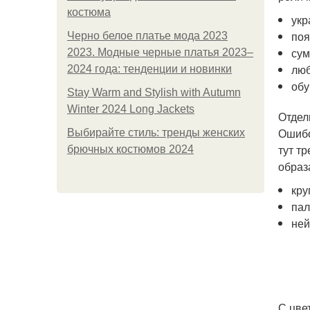
костюма
укр
поя
Черно белое платье мода 2023
сум
2023. Модные черные платья 2023–
люб
2024 года: тенденции и новинки
обу
Stay Warm and Stylish with Autumn
Winter 2024 Long Jackets
Отдел
Ошибо
Выбирайте стиль: тренды женских
тут т
брючных костюмов 2024
образ
кру
пал
ней
С цве