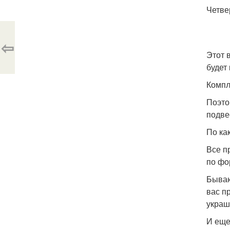
Четве
⇦
Этот 
будет
Компл
Поэто
подве
По ка
Все п
по фо
Бываю
вас п
украш
И еще