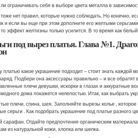
 ли ограничивать себя в выборе цвета металла в зависимос
 тоже нет правил, которые нужно соблюдать. Но конечно, 
ок и если вы еще при этом дополните его желтыми серьгами
, то эффект желтизны только усилится. В то время как белы
ьги под вырез платья. Глава №1. Драг
он
у платью какое украшение подходит – стоит знать каждой м
наряд. Подбери она аксессуары правильно – и все обратят 
авленные плечи девушки, искорки в глазах и аккуратные во
 модного дома покажется нелепостью. Итак, как выбрать ук
тые плечи, спина, шея. Заполняйте вырезы колье , которо
ые серьги . Как подобрать украшение под платье разного цв
й сарафан. Отдайте предпочтения органическим материалам 
ам из натуральной кожи, хлопка или шелка.