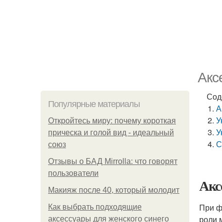
Акс
Сод
Популярные материалы
А
У
Откройтесь миру: почему короткая
У
прическа и голой вид - идеальный
С
союз
Отзывы о БАД Mirrolla: что говорят
пользователи
Акс
Макияж после 40, который молодит
При ф
Как выбрать подходящие
роли 
аксессуары для женского синего