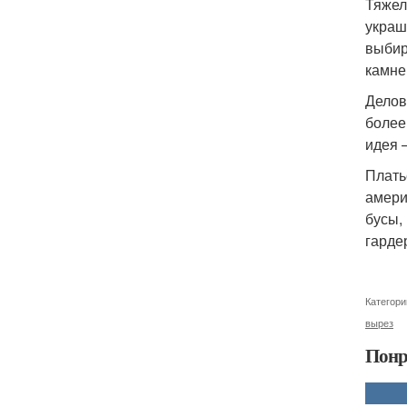
Тяжел
украш
выбир
камне
Делов
более
идея 
Плать
амери
бусы,
гарде
Категори
вырез
Понр