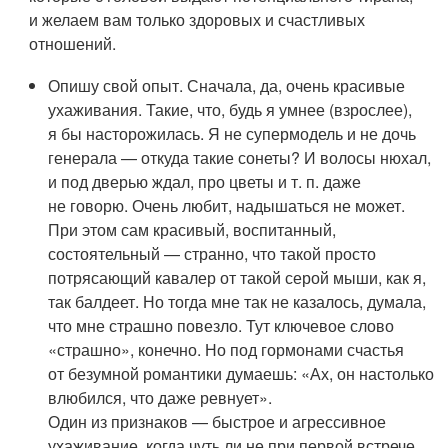
и желаем вам только здоровых и счастливых
отношений.
Опишу свой опыт. Сначала, да, очень красивые
ухаживания. Такие, что, будь я умнее (взрослее),
я бы насторожилась. Я не супермодель и не дочь
генерала — откуда такие сонеты? И волосы нюхал,
и под дверью ждал, про цветы и т. п. даже
не говорю. Очень любит, надышаться не может.
При этом сам красивый, воспитанный,
состоятельный — странно, что такой просто
потрясающий кавалер от такой серой мыши, как я,
так балдеет. Но тогда мне так не казалось, думала,
что мне страшно повезло. Тут ключевое слово
«страшно», конечно. Но под гормонами счастья
от безумной романтики думаешь: «Ах, он настолько
влюбился, что даже ревнует».
Один из признаков — быстрое и агрессивное
ухаживание, когда чуть ли не при первой встрече