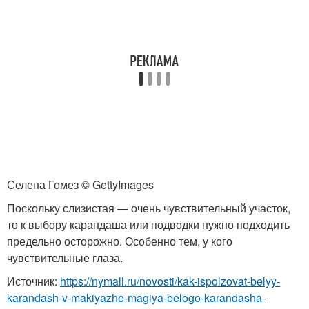
Селена Гомез © GettyImages
Поскольку слизистая — очень чувствительный участок,
то к выбору карандаша или подводки нужно подходить
предельно осторожно. Особенно тем, у кого
чувствительные глаза.
Источник:
https://nymall.ru/novosti/kak-ispolzovat-belyy-
karandash-v-makiyazhe-magiya-belogo-karandasha-