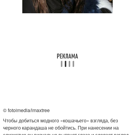
© fotoimedia/imaxtree
Чтобы добиться модного «кошачьего» взгляда, без
черного карандаша не обойтись. При нанесении на
слизистую он визуально вытянет глаза и сделает взгляд