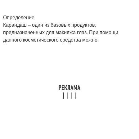
Карандаш для седых
Определение
Серые карандаши
бровей
Карандаш – один из базовых продуктов,
предназначенных для макияжа глаз. При помощи
данного косметического средства можно:
Карандаши для бровей
Карандаш для разметки
Твердый карандаш