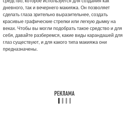
средство, которое используется для создания как
дневного, так и вечернего макияжа. Он позволяет
сделать глаза зрительно выразительнее, создать
красивые графические стрелки или легкую дымку на
Водостойкий карандаш
Пудровый карандаш
веках. Чтобы вы могли подобрать такое средство и для
себя, давайте разберемся, какие виды карандашей для
глаз существуют, и для какого типа макияжа они
предназначены.
Восковой карандаш
Карандаш со щёточкой
Механический
Перманентный
карандаш
карандаш
Карандаш с
Гелевый карандаш
растушевкой