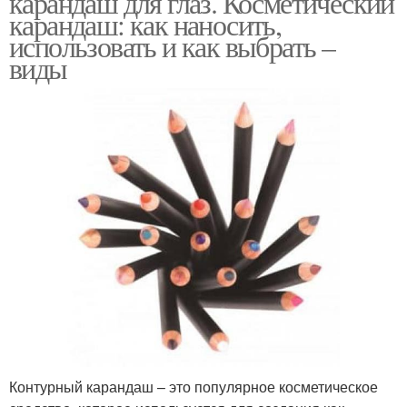
карандаш для глаз. Косметический
карандаш: как наносить,
использовать и как выбрать –
виды
Темный карандаш
Бронзовый карандаш
Карандаш для серо-
Цветной карандаш
голубых глаз
Коричневый карандаш
Карандаш для бровей
Серо-коричневый
Медный карандаш
Контурный карандаш – это популярное косметическое
карандаш