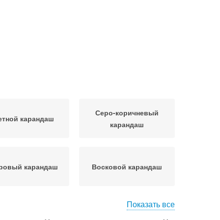
Серо-коричневый
етной карандаш
карандаш
ровый карандаш
Восковой карандаш
Показать все
Карандаш с
левый карандаш