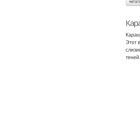
читат
Кар
Каран
Этот 
слизи
теней