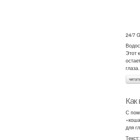
24/7 G
Водос
Этот 
остае
глаза.
читат
Как
С пом
«коша
для г
Текст