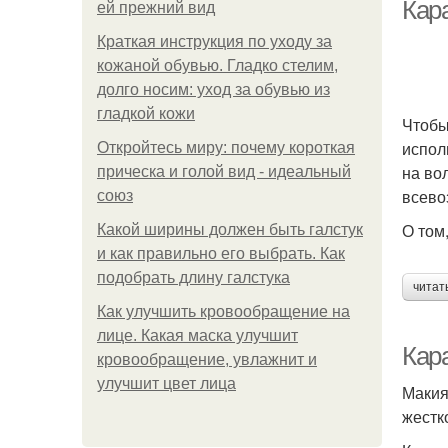
Кар
ей прежний вид
Краткая инструкция по уходу за
кожаной обувью. Гладко стелим,
К
долго носим: уход за обувью из
гладкой кожи
Чтобы
испол
Откройтесь миру: почему короткая
на во
прическа и голой вид - идеальный
всево
союз
О том
Какой ширины должен быть галстук
и как правильно его выбрать. Как
подобрать длину галстука
читат
Как улучшить кровообращение на
лице. Какая маска улучшит
Кар
кровообращение, увлажнит и
улучшит цвет лица
Макия
жестк