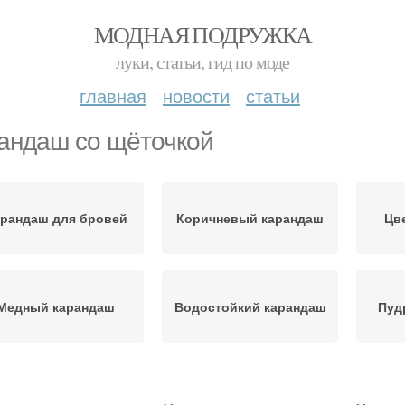
МОДНАЯ ПОДРУЖКА
луки, статьи, гид по моде
главная
новости
статьи
андаш со щёточкой
рандаш для бровей
Коричневый карандаш
Цв
Медный карандаш
Водостойкий карандаш
Пуд
Перманентный
анический карандаш
Ге