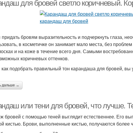
карандаш
андаш для бровей светло коричневый. К
арандаш для седых
Серый карандаш
Се
бровей
 придать бровям выразительность и подчеркнуть глаза, не
ьзовать, в косметичке он занимает мало места, без проблем
лосках и на коже в течение всего дня. Самыми востребова
зможных коричневых оттенков.
, как подобрать правильный тон карандаша для бровей, вы 
ь дальше →
андаш или тени для бровей, что лучше. Т
ж бровей с помощью теней выглядит естественнее. Его вы
ой кистью. Брови, выполненные кистью, получаются более ч