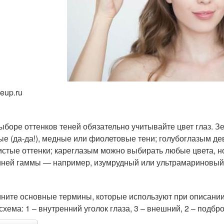
eup.ru
ыборе оттенков теней обязательно учитывайте цвет глаз. З
ые (да-да!), медные или фиолетовые тени; голубоглазым д
истые оттенки; кареглазым можно выбирать любые цвета, 
иней гаммы — например, изумрудный или ультрамариновый
ните основные термины, которые используют при описании
схема: 1 – внутренний уголок глаза, 3 – внешний, 2 – подбр