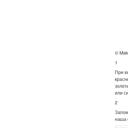
© Mak
1
При в
красн
золот
или с
2
Запом
наша 