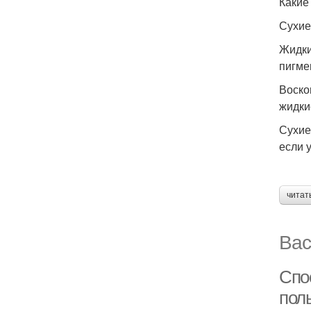
Какие
Сухие
Жидки
пигме
Воско
жидки
Сухие
если 
читат
Вас
Спо
пол