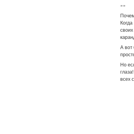
»»
Почем
Когда
своих
каран
А вот
прост
Но ес
глаза
всех 