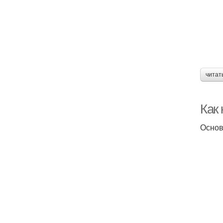
читат
Как 
Основн