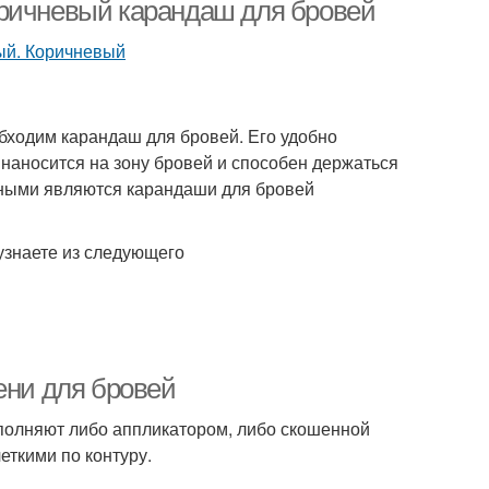
растушевкой
оричневый карандаш для бровей
рые карандаши
обходим карандаш для бровей. Его удобно
 наносится на зону бровей и способен держаться
нными являются карандаши для бровей
узнаете из следующего
ени для бровей
полняют либо аппликатором, либо скошенной
еткими по контуру.