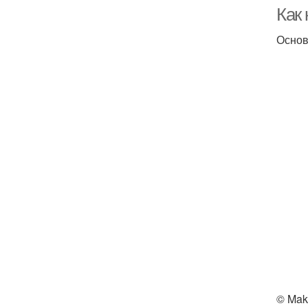
Как 
Основн
© Mak