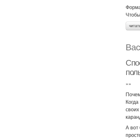
Форма
Чтобы
читат
Вас
Спо
пол
»»
Почем
Когда
своих
каран
А вот
прост