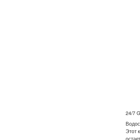
24/7 G
Водос
Этот 
остае