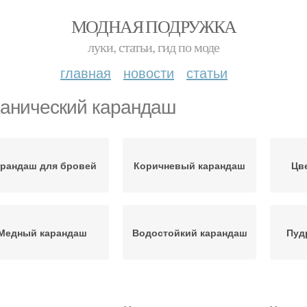
МОДНАЯ ПОДРУЖКА
луки, статьи, гид по моде
главная
новости
статьи
анический карандаш
рандаш для бровей
Коричневый карандаш
Цв
Медный карандаш
Водостойкий карандаш
Пуд
Перманентный
рандаш со щёточкой
Ге