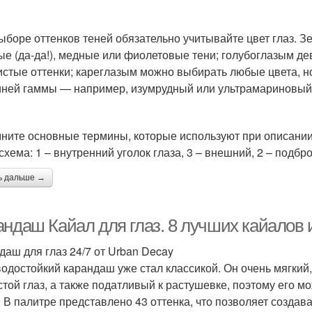
ыборе оттенков теней обязательно учитывайте цвет глаз. З
ые (да-да!), медные или фиолетовые тени; голубоглазым д
истые оттенки; кареглазым можно выбирать любые цвета, 
иней гаммы — например, изумрудный или ультрамариновый
ните основные термины, которые используют при описании
схема: 1 – внутренний уголок глаза, 3 – внешний, 2 – подбр
ь дальше →
андаш Кайал для глаз. 8 лучших кайалов 
даш для глаз 24/7 от Urban Decay
водостойкий карандаш уже стал классикой. Он очень мягкий,
стой глаз, а также податливый к растушевке, поэтому его м
. В палитре представлено 43 оттенка, что позволяет создава