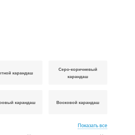
Серо-коричневый
етной карандаш
карандаш
ровый карандаш
Восковой карандаш
Показать все
Карандаш с
левый карандаш