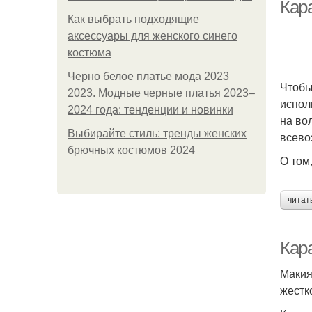
Кар
Как выбрать подходящие
аксессуары для женского синего
К
костюма
Черно белое платье мода 2023
Чтобы
2023. Модные черные платья 2023–
испол
2024 года: тенденции и новинки
на во
Ул
Выбирайте стиль: тренды женских
всево
брючных костюмов 2024
О том
читат
Кар
Макия
жестк