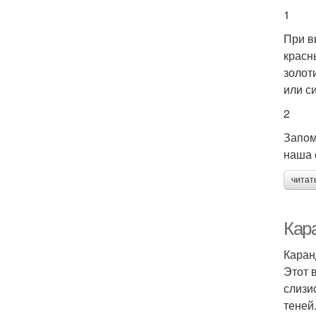
1
При в
красн
золот
или с
2
Запом
наша 
читат
Кар
Каран
Этот 
слизи
теней