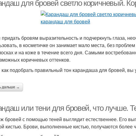
карандаш
андаш для бровей светло коричневый. К
арандаш для седых
Серый карандаш
Се
бровей
 придать бровям выразительность и подчеркнуть глаза, не
ьзовать, в косметичке он занимает мало места, без проблем
лосках и на коже в течение всего дня. Самыми востребова
ьтратонкий карандаш
зможных коричневых оттенков.
, как подобрать правильный тон карандаша для бровей, вы 
ь дальше →
андаш или тени для бровей, что лучше. Т
ж бровей с помощью теней выглядит естественнее. Его вы
ой кистью. Брови, выполненные кистью, получаются более ч