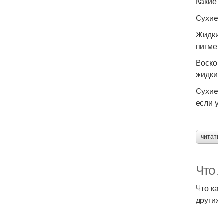
Какие
Сухие
Жидки
пигме
Воско
жидки
Сухие
если 
читат
Что
Что к
других