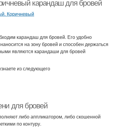
растушевкой
оричневый карандаш для бровей
Автоматический
рые карандаши
карандаш
обходим карандаш для бровей. Его удобно
 наносится на зону бровей и способен держаться
нными являются карандаши для бровей
узнаете из следующего
ени для бровей
полняют либо аппликатором, либо скошенной
еткими по контуру.