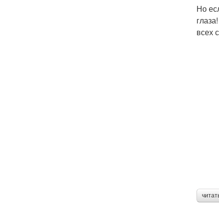
Но ес
глаза
всех 
читат