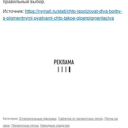
правильный выбор.
Источник:
https://nymall.ru/stati/chto-ispolzovat-dlya-borby-
s-pigmentnymi-pyatnami-chto-takoe-giperpigmentaciya
Категории:
Отличительные признаки
,
Таблетки от пигментных пятен
,
Пятна на
лице
,
Пигментные пятна
,
Народные средства