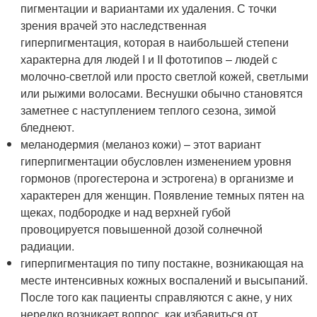
пигментации и вариантами их удаления. С точки
зрения врачей это наследственная
гиперпигментация, которая в наибольшей степени
характерна для людей I и II фототипов – людей с
молочно-светлой или просто светлой кожей, светлыми
или рыжими волосами. Веснушки обычно становятся
заметнее с наступлением теплого сезона, зимой
бледнеют.
меланодермия (меланоз кожи) – этот вариант
гиперпигментации обусловлен изменением уровня
гормонов (прогестерона и эстрогена) в организме и
характерен для женщин. Появление темных пятен на
щеках, подбородке и над верхней губой
провоцируется повышенной дозой солнечной
радиации.
гиперпигментация по типу постакне, возникающая на
месте интенсивных кожных воспалений и высыпаний.
После того как пациенты справляются с акне, у них
нередко возникает вопрос, как избавиться от